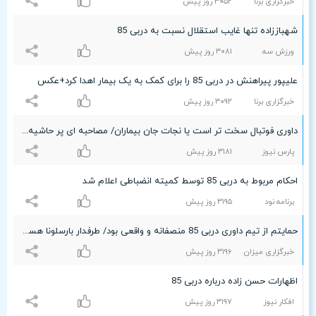
خبرگزاری برنا
٣۰۵۲ روز پیش
شهباززاده تنها غایب استقلال نسبت به دربی 85
ورزش سه
٣۰۸۱ روز پیش
علیپور پیراهنش در دربی 85 را برای کمک به یک بیمار اهدا کرد+عکس
خبرگزاری برنا
٣۰٩۲ روز پیش
داوری فوتبال سخت تر است یا نجات جان بیماران/ مصاحبه ای پر حاشیه با داور دربی 85
پارس نیوز
٣۱۸۱ روز پیش
احکام مربوط به دربی 85 توسط کمیته انضباطی اعلام شد
برنامه نود
٣۱٩۵ روز پیش
حمایتم از تیم داوری دربی 85 منصفانه و واقعی بود/ طرفدار بارسلونا هستم
خبرگزاری میزان
٣۱٩۶ روز پیش
اظهارات حسن زاده درباره دربی 85
افکار نیوز
٣۱٩۷ روز پیش