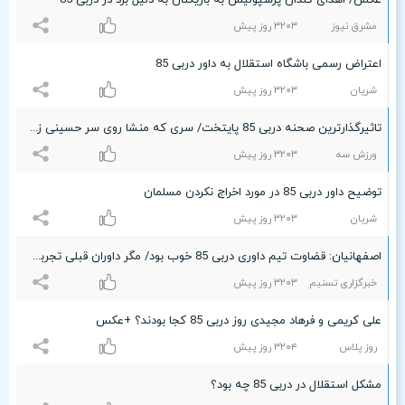
عکس/ اهدای گلدان پرسپولیس به بازیکنان به دلیل برد در دربی 85
مشرق نیوز
٣۲۰٣ روز پیش
اعتراض رسمی باشگاه استقلال به داور دربی 85
شریان
٣۲۰٣ روز پیش
تاثیرگذارترین صحنه دربی 85 پایتخت/ سری که منشا روی سر حسینی زد (عکس)
ورزش سه
٣۲۰٣ روز پیش
توضیح داور دربی 85 در مورد اخراج نکردن مسلمان
شریان
٣۲۰٣ روز پیش
اصفهانیان: قضاوت تیم داوری دربی 85 خوب بود/ مگر داوران قبلی تجربه قضاوت دربی را داشتند؟
خبرگزاری تسنیم
٣۲۰٣ روز پیش
علی کریمی و فرهاد مجیدی روز دربی 85 کجا بودند؟ +عکس
روز پلاس
٣۲۰۴ روز پیش
مشکل استقلال در دربی 85 چه بود؟