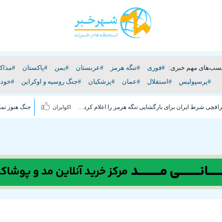
سب‌های مهم خبری:
#فوری
#تنگه هرمز
#عربستان
#یمن
#پاکستان
#مذاکر
#پرسپولیس
#استقلال
#عمان
#پزشکیان
#جنگ روسیه و اوکراین
#خودر
فوری/ عراقچی شرط ایران برای بازگشایی تنگه هرمز را اعلام کرد+ جزئیات
اکوایران