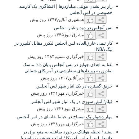
شدن مولتی میلیاردرها | افشاگری یک کارمند
ر لس آنجلس
همشهری آنلاین
۱٣۴۴ روز پیش
 در دود و غبار+ عکس
مشرق نیوز
۱٣۴۵ روز پیش
خارق‌العاده لس آنجلس لیکرز مقابل کلیپرز در
خبرگزاری تسنیم
۱٣۸٣ روز پیش
هدای جوایز در لس آنجلس پایان داد؛ ماسک
ه رویدادهای سفارشی در آمریکای شمالی
خبرآنلاین
۱۴۰۷ روز پیش
رده در یک انبار شهر لس آنجلس
خبرگزاری مهر
۱۴۲۱ روز پیش
ش سوزی در یک انبار شهر لس آنجلس
مشرق نیوز
۱۴۲۱ روز پیش
ار یک تمساح در حیاط خانه‌ای در لس آنجلس
خبرگزاری مهر
۱۴٣۸ روز پیش
لحظه هولناک برخورد صاعقه به منبع برق در
س آنجلس آمریکا / او اوج وحشت زیباست!