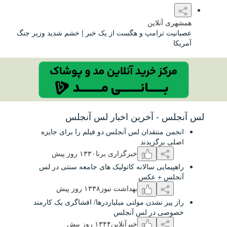
این
امپ و هگست از یک خبر | خشم شدید وزیر جنگ
آخرین اخبار لس آنجلس
تقدان لس آنجلس دو فیلم را برای جایزه
زیدند
خبرگزاری برنا
۱٣٣۰ روز پیش
ی سالانه کاتولیک های جامعه سنتی در لس
 عکس
بهداشت نیوز
۱٣٣۸ روز پیش
شدن مولتی میلیاردرها/ افشاگری یک کارمند
ر لس آنجلس
خبرآنلاین
۱٣۴۴ روز پیش