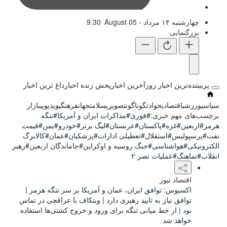
9:30
 روز
آخرین اخبار
پخش زنده اخبار
داغ ترین اخبار
وادث
گوناگون
تصویری
سلامت
جهان
فرهنگی
ویدیویی
بازار
ی:
#فوری
#مذاکرات ایران و آمریکا
#تنگه
کستان
#عربستان
#لیگ برتر
#خودرو
#یمن
#قیمت
قلال
#تعطیلی ادارات
#پزشکیان
#عمان
#کالابرگ
ی
#جنگ روسیه و اوکراین
#جاماندگان اربعین
#رهبر
ت نصر ۲
فق ایران، عمان و آمریکا بر سر تنگه هرمز |
به تایید رهبری دارد | ویتکاف با عراقچی در تماس
 میانی تنگه برای ورود و خروج کشتی‌ها استفاده