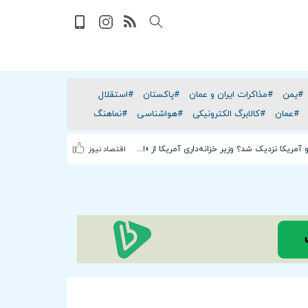
#یمن
#مذاکرات ایران و عمان
#پاکستان
#استقلال
#عمان
#کالابرگ الکترونیکی
#هواشناسی
#نماهنگ
توافق ایران و آمریکا نزدیک شد؟ وزیر خزانه‌داری آمریکا از «امروز یا فردا» گفت
اقتصاد نیوز