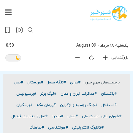
داغ
بازار
جهان
پخش
آخرین
ورزشی
حوادث
سلامت
فرهنگی
سیاسی
تصویری
ویدیویی
گوناگون
اقتصادی
پربیننده‌ترین
زنده
اخبار
اخبار
ترین
روز
اخبار
اخبار
یکشنبه ۱۸ مرداد - 09 August
8.58
بزرگنمایی
برچسب‌های مهم خبری:
#فوری
#تنگه هرمز
#عربستان
#یمن
#پاکستان
#مذاکرات ایران و عمان
#لیگ برتر
#پرسپولیس
#استقلال
#جنگ روسیه و اوکراین
#پیمان مکه
#پزشکیان
#شورای عالی امنیت ملی
#عمان
#خودرو
#نقل و انتقالات فوتبال
#کالابرگ الکترونیکی
#هواشناسی
#نماهنگ