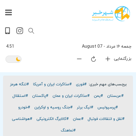
داغ
بازار
جهان
پخش
آخرین
ورزشی
حوادث
سلامت
فرهنگی
سیاسی
تصویری
ویدیویی
گوناگون
اقتصادی
پربیننده‌ترین
زنده
اخبار
اخبار
ترین
روز
اخبار
اخبار
جمعه ۱۶ مرداد - 07 August
4.51
بزرگنمایی
برچسب‌های مهم خبری:
#فوری
#مذاکرات ایران و آمریکا
#تنگه هرمز
#عربستان
#یمن
#مذاکرات ایران و عمان
#پاکستان
#استقلال
#پرسپولیس
#لیگ برتر
#جنگ روسیه و اوکراین
#خودرو
#نقل و انتقالات فوتبال
#عمان
#کالابرگ الکترونیکی
#هواشناسی
#نماهنگ