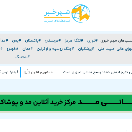
سب‌های مهم خبری:
#فوری
#تنگه هرمز
#عربستان
#پاکستان
#یمن
#مذاک
رای عالی امنیت ملی
#پزشکیان
#جنگ روسیه و اوکراین
#عمان
#خودرو
#ن
#نماهنگ
ی نتیجه‌ نمی دهد؛ پاسخ نظامی ضروری است
همشهری آنلاین
فیلم/ ترس کا