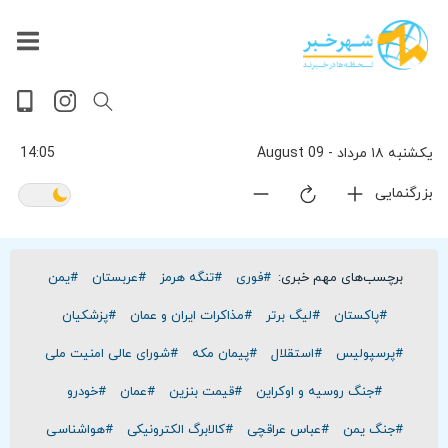
داغ
بازار
جهان
پخش
آخرین
ورزشی
حوادث
سلامت
فرهنگی
سیاسی
تصویری
ویدیویی
گوناگون
اقتصادی
پربیننده‌ترین
زنده
اخبار
اخبار
ترین
روز
اخبار
اخبار
یکشنبه ۱۸ مرداد - 09 August
14:05
بزرگنمایی
برچسب‌های مهم خبری:
#فوری
#تنگه هرمز
#عربستان
#یمن
#پاکستان
#لیگ برتر
#مذاکرات ایران و عمان
#پزشکیان
#پرسپولیس
#استقلال
#پیمان مکه
#شورای عالی امنیت ملی
#جنگ روسیه و اوکراین
#قیمت بنزین
#عمان
#خودرو
#جنگ یمن
#عباس عراقچی
#کالابرگ الکترونیکی
#هواشناسی