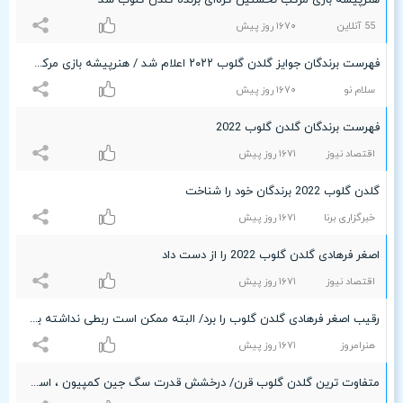
هنرپیشه بازی مرکب نخستین کره‌ای برنده گلدن گلوب شد
55 آنلاین
۱۶۷۰ روز پیش
فهرست برندگان جوایز گلدن گلوب ۲۰۲۲ اعلام شد / هنرپیشه بازی مرکب برنده گلدن گلوب شد
سلام نو
۱۶۷۰ روز پیش
فهرست برندگان گلدن گلوب 2022
اقتصاد نیوز
۱۶۷۱ روز پیش
گلدن گلوب 2022 برندگان خود را شناخت
خبرگزاری برنا
۱۶۷۱ روز پیش
اصغر فرهادی گلدن گلوب 2022 را از دست داد
اقتصاد نیوز
۱۶۷۱ روز پیش
رقیب اصغر فرهادی گلدن گلوب را برد/ البته ممکن است ربطی نداشته باشد اما اسکار گرفتن قهرمان کمی سخت شد
هنرامروز
۱۶۷۱ روز پیش
متفاوت ترین گلدن گلوب قرن/ درخشش قدرت سگ جین کمپیون ، استیون اسپیلبرگ، کیت وینسلت، نیکول کیدمن، ویل اسمیت، راشل زگلر، کند برانا، میشل رودریگوئز و سایر سوپراستارها در شبی که هیچ تلویزیونی دوست نداشت آنها را نشان دهد