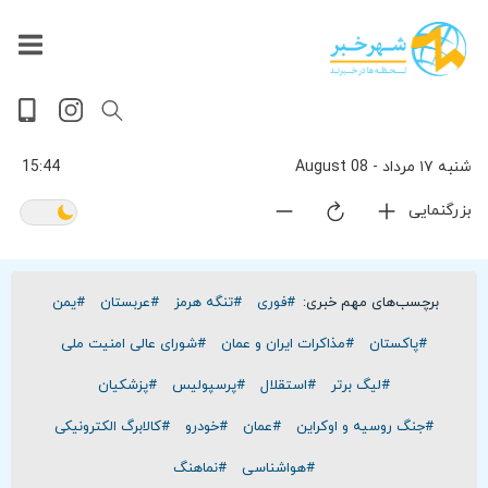
داغ
بازار
جهان
پخش
آخرین
ورزشی
حوادث
سلامت
فرهنگی
سیاسی
تصویری
ویدیویی
گوناگون
اقتصادی
پربیننده‌ترین
زنده
اخبار
اخبار
ترین
روز
اخبار
اخبار
شنبه ۱۷ مرداد - 08 August
15:44
بزرگنمایی
برچسب‌های مهم خبری:
#فوری
#تنگه هرمز
#عربستان
#یمن
#پاکستان
#مذاکرات ایران و عمان
#شورای عالی امنیت ملی
#لیگ برتر
#استقلال
#پرسپولیس
#پزشکیان
#جنگ روسیه و اوکراین
#عمان
#خودرو
#کالابرگ الکترونیکی
#هواشناسی
#نماهنگ