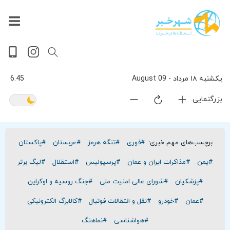
داغ
بازار
جهان
پخش
آخرین
ورزشی
حوادث
سلامت
فرهنگی
سیاسی
تصویری
ویدیویی
گوناگون
اقتصادی
پربیننده‌ترین
زنده
اخبار
اخبار
ترین
روز
اخبار
اخبار
یکشنبه ۱۸ مرداد - 09 August
6.45
بزرگنمایی
برچسب‌های مهم خبری:
#فوری
#تنگه هرمز
#عربستان
#پاکستان
#یمن
#مذاکرات ایران و عمان
#پرسپولیس
#استقلال
#لیگ برتر
#پزشکیان
#شورای عالی امنیت ملی
#جنگ روسیه و اوکراین
#عمان
#خودرو
#نقل و انتقالات فوتبال
#کالابرگ الکترونیکی
#هواشناسی
#نماهنگ