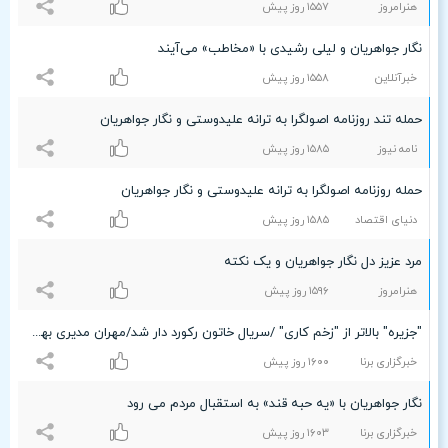
هنرامروز
۱۵۵۷ روز پیش
نگار جواهریان و لیلی رشیدی با «مخاطب» می‌آیند
خبرآنلاین
۱۵۵۸ روز پیش
حمله تند روزنامه اصولگرا به ترانه علیدوستی و نگار جواهریان
نامه نیوز
۱۵۸۵ روز پیش
حمله روزنامه اصولگرا به ترانه علیدوستی و نگار جواهریان
دنیای اقتصاد
۱۵۸۵ روز پیش
مرد عزیز دل نگار جواهریان و یک نکته
هنرامروز
۱۵٩۶ روز پیش
"جزیره" بالاتر از "زخم کاری" /سریال خاتون رکورد دار شد/مهران مدیری بهترین بازیگر مرد و نگار جواهریان بهترین بازیگر زن سریال های 1400/ همایون شجریان رقیبی جدی برای محسن چاوشی!/ چهره ی شاخص سال کیست؟
خبرگزاری برنا
۱۶۰۰ روز پیش
نگار جواهریان با «یه حبه قند» به استقبال مردم می رود
خبرگزاری برنا
۱۶۰٣ روز پیش