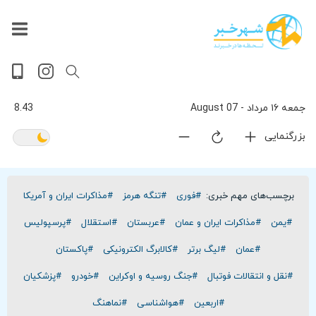
داغ
بازار
جهان
پخش
آخرین
ورزشی
حوادث
سلامت
فرهنگی
سیاسی
تصویری
ویدیویی
گوناگون
اقتصادی
پربیننده‌ترین
زنده
اخبار
اخبار
ترین
روز
اخبار
اخبار
جمعه ۱۶ مرداد - 07 August
8.43
بزرگنمایی
برچسب‌های مهم خبری:
#فوری
#تنگه هرمز
#مذاکرات ایران و آمریکا
#یمن
#مذاکرات ایران و عمان
#عربستان
#استقلال
#پرسپولیس
#عمان
#لیگ برتر
#کالابرگ الکترونیکی
#پاکستان
#نقل و انتقالات فوتبال
#جنگ روسیه و اوکراین
#خودرو
#پزشکیان
#اربعین
#هواشناسی
#نماهنگ