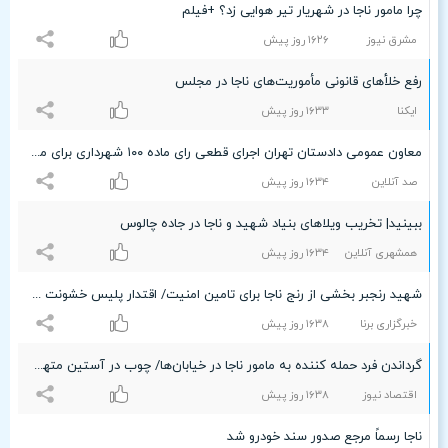
چرا مامور ناجا در شهریار تیر هوایی زد؟ +فیلم
مشرق نیوز
۱۶۲۶ روز پیش
رفع خلأهای قانونی مأموریت‌های ناجا در مجلس
ایکنا
۱۶٣٣ روز پیش
معاون عمومی دادستان تهران اجرای قطعی رای ماده ۱۰۰ شهرداری برای مجتمع پالادیوم را به ناجا ابلاغ کرد
صد آنلاین
۱۶٣۴ روز پیش
ببینید| تخریب ویلاهای بنیاد شهید و ناجا در جاده چالوس
همشهری آنلاین
۱۶٣۴ روز پیش
شهید رنجبر بخشی از رنج ناجا برای تامین امنیت/ اقتدار پلیس خشونت اوباش را خفه می‌کند
خبرگزاری برنا
۱۶٣۸ روز پیش
گرداندن فرد حمله کننده به مامور ناجا در خیابان‌ها/ چوب در آستین متهم کردند!+ عکس
اقتصاد نیوز
۱۶٣۸ روز پیش
ناجا رسماً مرجع صدور سند خودرو شد