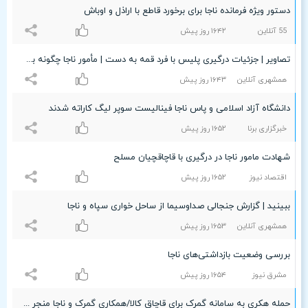
دستور ویژه فرمانده ناجا برای برخورد‌ قاطع با اراذل و اوباش
55 آنلاین
۱۶۴۲ روز پیش
تصاویر | جزئیات درگیری پلیس با فرد قمه‌ به‌ دست | مأمور ناجا چگونه به شهادت رسید؟
همشهری آنلاین
۱۶۴٣ روز پیش
دانشگاه آزاد اسلامی و پاس ناجا فینالیست سوپر لیگ‌ کاراته شدند
خبرگزاری برنا
۱۶۵۲ روز پیش
شهادت مامور ناجا در درگیری با قاچاقچیان مسلح
اقتصاد نیوز
۱۶۵۲ روز پیش
ببینید | گزارش جنجالی صداوسیما از ساحل خواری سپاه و ناجا
همشهری آنلاین
۱۶۵٣ روز پیش
بررسی وضعیت بازداشتی‌های ناجا
مشرق نیوز
۱۶۵۴ روز پیش
حمله هکری به سامانه گمرک برای قاچاق کالا/همکاری گمرک و ناجا منجر به کشف کانتینرهای قاچاق شد