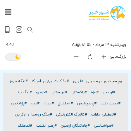
داغ
بازار
جهان
پخش
آخرین
ورزشی
حوادث
سلامت
فرهنگی
سیاسی
تصویری
ویدیویی
گوناگون
اقتصادی
پربیننده‌ترین
زنده
اخبار
اخبار
ترین
روز
اخبار
اخبار
چهارشنبه ۱۴ مرداد - 05 August
4:40
بزرگنمایی
برچسب‌های مهم خبری:
#فوری
#مذاکرات ایران و آمریکا
#تنگه هرمز
#اربعین
#غزه
#پاکستان
#عربستان
#خودرو
#لیگ برتر
#قیمت نفت
#پرسپولیس
#استقلال
#عمان
#یمن
#پزشکیان
#تعطیلی ادارات
#کالابرگ الکترونیکی
#جنگ روسیه و اوکراین
#هواشناسی
#جاماندگان اربعین
#رهبر انقلاب
#نماهنگ