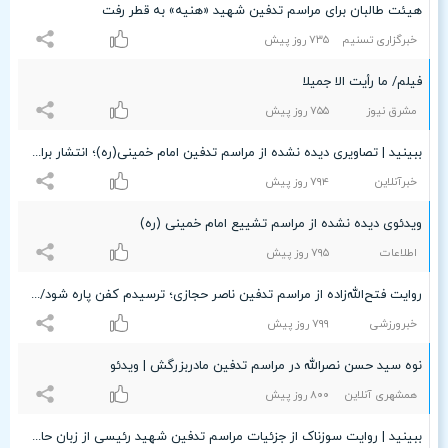
هیئت طالبان برای مراسم تدفین شهید «هنیه» به قطر رفت
خبرگزاری تسنیم
۷٣۵ روز پیش
فیلم/ ما رأیت الا جمیلا
مشرق نیوز
۷۵۵ روز پیش
ببینید | تصاویری دیده نشده از مراسم‌ تدفین امام خمینی(ره)؛ انتشار برای اولین بار
خبرآنلاین
۷٩۴ روز پیش
ویدئوی دیده نشده از مراسم تشییع امام خمینی (ره)
اطلاعات
۷٩۵ روز پیش
روایت فتح‌الله‌زاده از مراسم تدفین ناصر حجازی؛ ترسیدم کفن پاره شود/ خانواده حجازی به مراسم نرسیدند!
خبرورزشی
۷٩٩ روز پیش
نوه سید حسن نصرالله در مراسم تدفین مادربزرگش | ویدئو
همشهری آنلاین
۸۰۰ روز پیش
ببینید | روایت سوزناک از جزئیات مراسم تدفین شهید رئیسی از زبان حاج منصور ارضی: اجازه ندادیم!