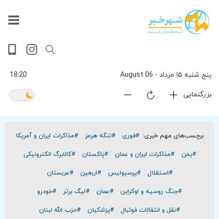
داغ
بازار
جهان
پخش
آخرین
ورزشی
حوادث
سلامت
فرهنگی
سیاسی
تصویری
ویدیویی
گوناگون
اقتصادی
پربیننده‌ترین
زنده
اخبار
اخبار
ترین
روز
اخبار
اخبار
پنج شنبه ۱۵ مرداد - 06 August
18:20
بزرگنمایی
برچسب‌های مهم خبری:
#فوری
#تنگه هرمز
#مذاکرات ایران و آمریکا
#یمن
#مذاکرات ایران و عمان
#پاکستان
#کالابرگ الکترونیکی
#استقلال
#پرسپولیس
#اربعین
#عربستان
#جنگ روسیه و اوکراین
#عمان
#لیگ برتر
#خودرو
#نقل و انتقالات فوتبال
#پزشکیان
#حزب الله لبنان