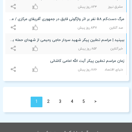
مشرق نیوز
۸۲۴ روز پیش
مرگ دست‌کم ۵۸ نفر بر اثر واژگونی قایق در جمهوری آفریقای مرکزی / مسافران قایق بیش از ۳۰۰ نفر بودند؛ همگی مهمان مراسم تدفین بودند
صد آنلاین
۸٣۷ روز پیش
ببینید | مراسم تدفین پیکر شهید سردار حاجی رحیمی از شهدای حمله به سفارت ایران در سوریه
خبرآنلاین
۸۵۲ روز پیش
زمان مراسم تدفین پیکر آیت الله امامی کاشانی
دنیای اقتصاد
۸۸۶ روز پیش
1
2
3
4
5
<