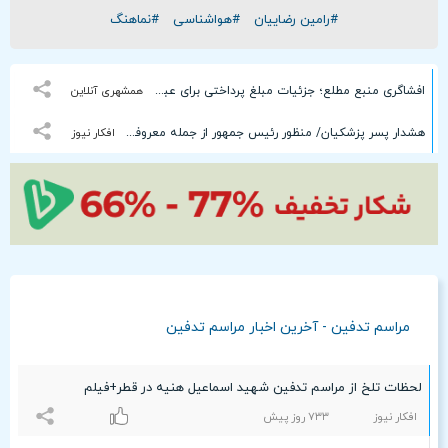
#رامین رضاییان
#هواشناسی
#نماهنگ
افشاگری منبع مطلع؛ جزئیات مبلغ پرداختی برای عبور از تنگه هرمز تا حذف کریدورهای شمالی و جنوبی
همشهری آنلاین
هشدار پسر پزشکیان/ منظور رئیس جمهور از جمله معروفش چیست؟
افکار نیوز
مراسم تدفین - آخرین اخبار مراسم تدفین
لحظات تلخ از مراسم تدفین شهید اسماعیل هنیه در قطر+فیلم
افکار نیوز
۷٣٣ روز پیش