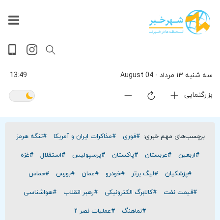
داغ
بازار
جهان
پخش
آخرین
ورزشی
حوادث
سلامت
فرهنگی
سیاسی
تصویری
ویدیویی
گوناگون
اقتصادی
پربیننده‌ترین
زنده
اخبار
اخبار
ترین
روز
اخبار
اخبار
سه شنبه ۱٣ مرداد - 04 August
13:49
بزرگنمایی
برچسب‌های مهم خبری:
#فوری
#مذاکرات ایران و آمریکا
#تنگه هرمز
#اربعین
#عربستان
#پاکستان
#پرسپولیس
#استقلال
#غزه
#پزشکیان
#لیگ برتر
#خودرو
#عمان
#بورس
#حماس
#قیمت نفت
#کالابرگ الکترونیکی
#رهبر انقلاب
#هواشناسی
#نماهنگ
#عملیات نصر ۲