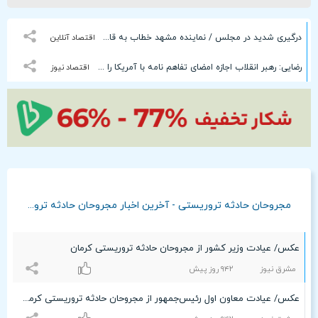
درگیری شدید در مجلس / نماینده مشهد خطاب به قالیباف: چرا دستاوردسازی خلاف واقع می‌کنید؟!
اقتصاد آنلاین
رضایی: رهبر انقلاب اجازه امضای تفاهم نامه با آمریکا را دادند/ حملات ایران مواضع آمریکا در کویت را به خرابه تبدیل کرد/ به هیچ وجه اجازۀ باز شدن کریدور دوم در تنگه هرمز را نمی‌دهیم
اقتصاد نیوز
مجروحان حادثه تروریستی - آخرین اخبار مجروحان حادثه تروریستی
عکس/ عیادت وزیر کشور از مجروحان حادثه تروریستی کرمان
مشرق نیوز
٩۴۲ روز پیش
عکس/ عیادت معاون اول رئیس‌جمهور از مجروحان حادثه تروریستی کرمان