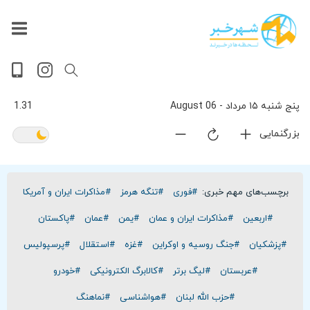
داغ
بازار
جهان
پخش
آخرین
ورزشی
حوادث
سلامت
فرهنگی
سیاسی
تصویری
ویدیویی
گوناگون
اقتصادی
پربیننده‌ترین
زنده
اخبار
اخبار
ترین
روز
اخبار
اخبار
پنج شنبه ۱۵ مرداد - 06 August
1.31
بزرگنمایی
برچسب‌های مهم خبری:
#فوری
#تنگه هرمز
#مذاکرات ایران و آمریکا
#اربعین
#مذاکرات ایران و عمان
#یمن
#عمان
#پاکستان
#پزشکیان
#جنگ روسیه و اوکراین
#غزه
#استقلال
#پرسپولیس
#عربستان
#لیگ برتر
#کالابرگ الکترونیکی
#خودرو
#حزب الله لبنان
#هواشناسی
#نماهنگ