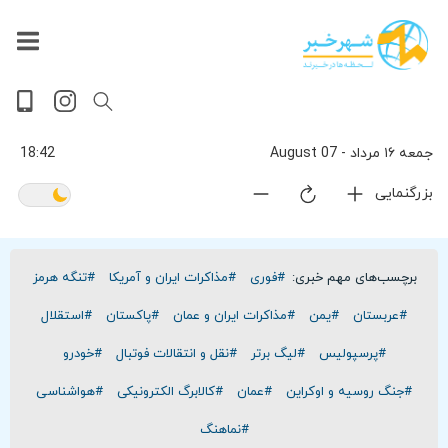
داغ
بازار
جهان
پخش
آخرین
ورزشی
حوادث
سلامت
فرهنگی
سیاسی
تصویری
ویدیویی
گوناگون
اقتصادی
پربیننده‌ترین
زنده
اخبار
اخبار
ترین
روز
اخبار
اخبار
جمعه ۱۶ مرداد - 07 August
18:42
بزرگنمایی
برچسب‌های مهم خبری:
#فوری
#مذاکرات ایران و آمریکا
#تنگه هرمز
#عربستان
#یمن
#مذاکرات ایران و عمان
#پاکستان
#استقلال
#پرسپولیس
#لیگ برتر
#نقل و انتقالات فوتبال
#خودرو
#جنگ روسیه و اوکراین
#عمان
#کالابرگ الکترونیکی
#هواشناسی
#نماهنگ