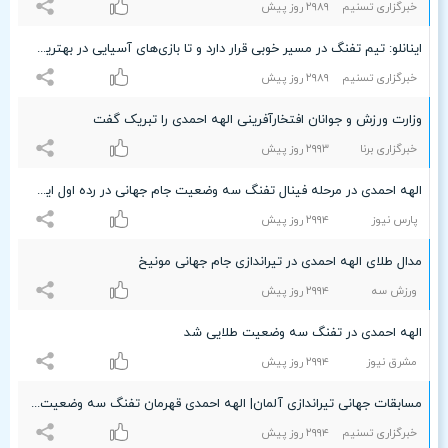
خبرگزاری تسنیم
۲٩۸٩ روز پیش
اینانلو: تیم تفنگ در مسیر خوبی قرار دارد و تا بازی‌های آسیایی در بهترین شرایط خواهد بود/ عملکرد الهه احمدی فوق‌العاده بود
خبرگزاری تسنیم
۲٩۸٩ روز پیش
وزارت ورزش و جوانان افتخارآفرینی الهه احمدی را تبریک گفت
خبرگزاری برنا
۲٩٩٣ روز پیش
الهه احمدی در مرحله فینال تفنگ سه وضعیت جام جهانی در رده اول ایستاد
پارس نیوز
۲٩٩۴ روز پیش
مدال طلای الهه احمدی در تیراندازی جام جهانی مونیخ
ورزش سه
۲٩٩۴ روز پیش
الهه احمدی در تفنگ سه وضعیت طلایی شد
مشرق نیوز
۲٩٩۴ روز پیش
مسابقات جهانی تیراندازی آلمان| الهه احمدی قهرمان تفنگ سه وضعیت شد
خبرگزاری تسنیم
۲٩٩۴ روز پیش