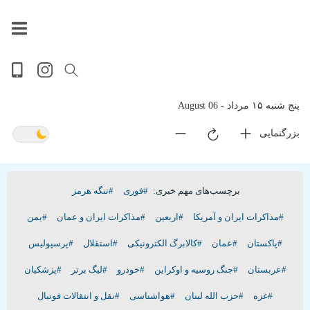
داغ
بازار
پخش
جهان
آخرین
حوادث
سلامت
سیاسی
ویدیویی
ورزشی
تصویری
فرهنگی
گوناگون
اقتصادی
پربیننده‌ترین
زنده
ترین
اخبار
اخبار
روز
اخبار
اخبار
پنج شنبه ۱۵ مرداد - 06 August
بزرگنمایی
برچسب‌های مهم خبری:
#فوری
#تنگه هرمز
#مذاکرات ایران و آمریکا
#اربعین
#مذاکرات ایران و عمان
#یمن
#پاکستان
#عمان
#کالابرگ الکترونیکی
#استقلال
#پرسپولیس
#عربستان
#جنگ روسیه و اوکراین
#خودرو
#لیگ برتر
#پزشکیان
#غزه
#حزب الله لبنان
#هواشناسی
#نقل و انتقالات فوتبال