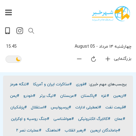
داغ
بازار
جهان
پخش
آخرین
ورزشی
حوادث
سلامت
فرهنگی
سیاسی
تصویری
ویدیویی
گوناگون
اقتصادی
پربیننده‌ترین
زنده
اخبار
اخبار
ترین
روز
اخبار
اخبار
چهارشنبه ۱۴ مرداد - 05 August
15.45
بزرگنمایی
برچسب‌های مهم خبری:
#فوری
#مذاکرات ایران و آمریکا
#تنگه هرمز
#اربعین
#غزه
#پاکستان
#عربستان
#لیگ برتر
#خودرو
#یمن
#قیمت نفت
#تعطیلی ادارات
#پرسپولیس
#استقلال
#پزشکیان
#عمان
#کالابرگ الکترونیکی
#هواشناسی
#جنگ روسیه و اوکراین
#جاماندگان اربعین
#رهبر انقلاب
#نماهنگ
#عملیات نصر ۲