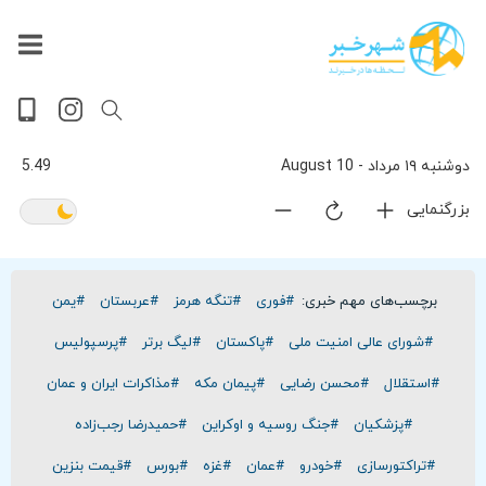
داغ
بازار
جهان
پخش
آخرین
ورزشی
حوادث
سلامت
فرهنگی
سیاسی
تصویری
ویدیویی
گوناگون
اقتصادی
پربیننده‌ترین
زنده
اخبار
اخبار
ترین
روز
اخبار
اخبار
دوشنبه ۱٩ مرداد - 10 August
5.49
بزرگنمایی
برچسب‌های مهم خبری:
#فوری
#تنگه هرمز
#عربستان
#یمن
#شورای عالی امنیت ملی
#پاکستان
#لیگ برتر
#پرسپولیس
#استقلال
#محسن رضایی
#پیمان مکه
#مذاکرات ایران و عمان
#پزشکیان
#جنگ روسیه و اوکراین
#حمیدرضا رجب‌زاده
#تراکتورسازی
#خودرو
#عمان
#غزه
#بورس
#قیمت بنزین