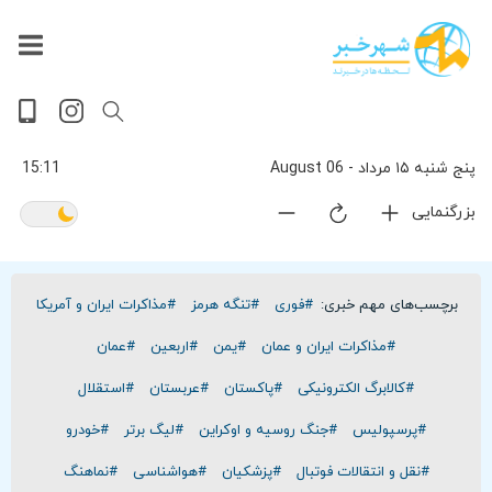
داغ
بازار
جهان
پخش
آخرین
ورزشی
حوادث
سلامت
فرهنگی
سیاسی
تصویری
ویدیویی
گوناگون
اقتصادی
پربیننده‌ترین
زنده
اخبار
اخبار
ترین
روز
اخبار
اخبار
پنج شنبه ۱۵ مرداد - 06 August
15:11
بزرگنمایی
برچسب‌های مهم خبری:
#فوری
#تنگه هرمز
#مذاکرات ایران و آمریکا
#مذاکرات ایران و عمان
#یمن
#اربعین
#عمان
#کالابرگ الکترونیکی
#پاکستان
#عربستان
#استقلال
#پرسپولیس
#جنگ روسیه و اوکراین
#لیگ برتر
#خودرو
#نقل و انتقالات فوتبال
#پزشکیان
#هواشناسی
#نماهنگ