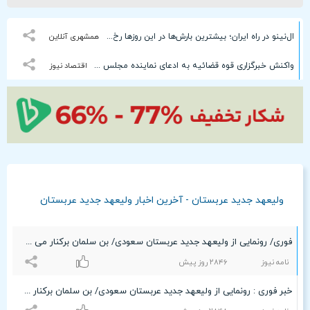
ال‌نینو در راه ایران؛ بیشترین بارش‌ها در این روزها رخ خواهد داد
همشهری آنلاین
واکنش خبرگزاری قوه قضائیه به ادعای نماینده مجلس درباره شیوه ردیابی و ترور شهید لاریجانی
اقتصاد نیوز
ولیعهد جدید عربستان - آخرین اخبار ولیعهد جدید عربستان
فوری/ رونمایی از ولیعهد جدید عربستان سعودی/ بن سلمان برکنار می شود/مخالفان «بن سلمان» در حال جمع شدن گرد «احمد بن عبدالعزیز» هستند.
نامه نیوز
۲۸۴۶ روز پیش
خبر فوری : رونمایی از ولیعهد جدید عربستان سعودی/ بن سلمان برکنار می شود