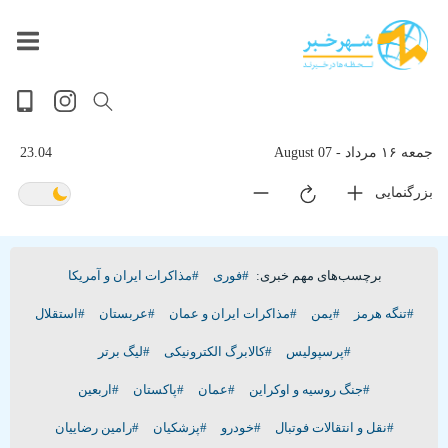
داغ
بازار
پخش
جهان
آخرین
حوادث
سلامت
سیاسی
ویدیویی
ورزشی
تصویری
فرهنگی
گوناگون
اقتصادی
پربیننده‌ترین
زنده
ترین
اخبار
اخبار
روز
اخبار
اخبار
جمعه ۱۶ مرداد - 07 August
23.04
بزرگنمایی
برچسب‌های مهم خبری:
#فوری
#مذاکرات ایران و آمریکا
#تنگه هرمز
#یمن
#مذاکرات ایران و عمان
#عربستان
#استقلال
#پرسپولیس
#کالابرگ الکترونیکی
#لیگ برتر
#جنگ روسیه و اوکراین
#عمان
#پاکستان
#اربعین
#نقل و انتقالات فوتبال
#خودرو
#پزشکیان
#رامین رضاییان