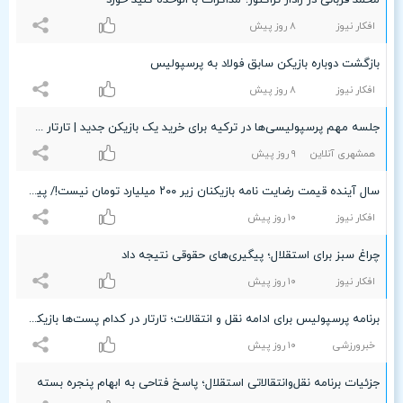
محمد قربانی در رادار تراکتور؛ مذاکرات با الوحده کلید خورد
افکار نیوز
۸ روز پیش
بازگشت دوباره بازیکن سابق فولاد به پرسپولیس
افکار نیوز
۸ روز پیش
جلسه مهم پرسپولیسی‌ها در ترکیه برای خرید یک بازیکن جدید | تارتار هنوز راضی نیست
همشهری آنلاین
٩ روز پیش
سال آینده قیمت رضایت نامه بازیکنان زیر ۲۰۰ میلیارد تومان نیست!/ پیشخوان
افکار نیوز
۱۰ روز پیش
چراغ سبز برای استقلال؛ پیگیری‌های حقوقی نتیجه داد
افکار نیوز
۱۰ روز پیش
برنامه پرسپولیس برای ادامه نقل و انتقالات؛ تارتار در کدام پست‌ها بازیکن می‌خواهد؟!
خبرورزشی
۱۰ روز پیش
جزئیات برنامه نقل‌وانتقالاتی استقلال؛ پاسخ فتاحی به ابهام پنجره بسته