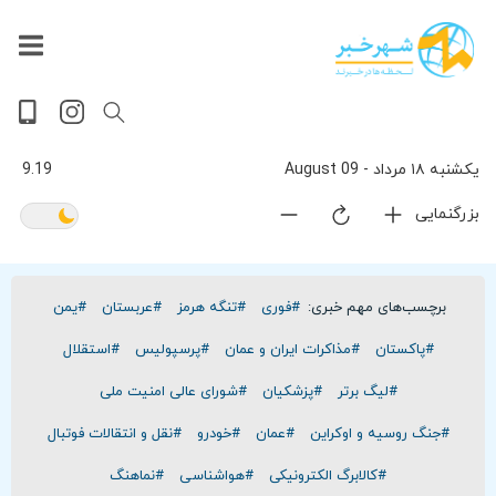
داغ
بازار
جهان
پخش
آخرین
ورزشی
حوادث
سلامت
فرهنگی
سیاسی
تصویری
ویدیویی
گوناگون
اقتصادی
پربیننده‌ترین
زنده
اخبار
اخبار
ترین
روز
اخبار
اخبار
یکشنبه ۱۸ مرداد - 09 August
9.19
بزرگنمایی
برچسب‌های مهم خبری:
#فوری
#تنگه هرمز
#عربستان
#یمن
#پاکستان
#مذاکرات ایران و عمان
#پرسپولیس
#استقلال
#لیگ برتر
#پزشکیان
#شورای عالی امنیت ملی
#جنگ روسیه و اوکراین
#عمان
#خودرو
#نقل و انتقالات فوتبال
#کالابرگ الکترونیکی
#هواشناسی
#نماهنگ