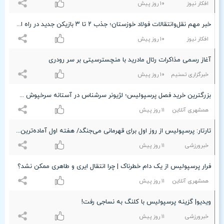
افکار نیوز
۱۰ روز پیش
خبر مهم نقل‌وانتقالات فولاد خوزستان؛ جذب ۲ تا ۳ بازیکن جدید در راه است
افکار نیوز
۱۰ روز پیش
آغاز رسمی مذاکرات رئال مادرید با منچسترسیتی بر سر رودری
خبرگزاری تسنیم
۱۰ روز پیش
بزرگترین خرید فصل پرسپولیس؛ لژیونر سرشناس در آستانه سرخپوش شدن
همشهری آنلاین
۱۱ روز پیش
تارتار: پرسپولیس از روز اول برای قهرمانی می‌جنگد/ هفته اول آماده‌ترین‌ها به میدان می‌روند
خبرورزشی
۱۱ روز پیش
فرار پرسپولیس از یک دام خطرناک | چرا انتقال ایری و طاهری ممکن نشد؟
همشهری آنلاین
۱۱ روز پیش
ویدیو| گزینه پرسپولیس با کلنگ به نساجی رفت!
خبرورزشی
۱۱ روز پیش