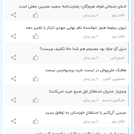
ادعای جنجالی فولاد هرمزگان؛ رضایت‌نامه سعید ممبینی جعلی است
افکار نیوز
۷ روز پیش
تیوی بیفوما هنوز نتوانسته نظر نهایی مهدی تارتار را تغییر دهد
افکار نیوز
۷ روز پیش
دنیل گرا مازاد بود مصدوم هم شد! حالا تکلیف چیست؟
خبرورزشی
۷ روز پیش
هافبک ملی‌پوش در لیست خرید پرسپولیس نیست
همشهری آنلاین
۷ روز پیش
ورمزیار: مدیران استقلال اول صبح خرید نمی‌کنند!
خبرگزاری تسنیم
۸ روز پیش
عیسی آل‌کثیر با استقلال خوزستان به توافق رسید
افکار نیوز
۸ روز پیش