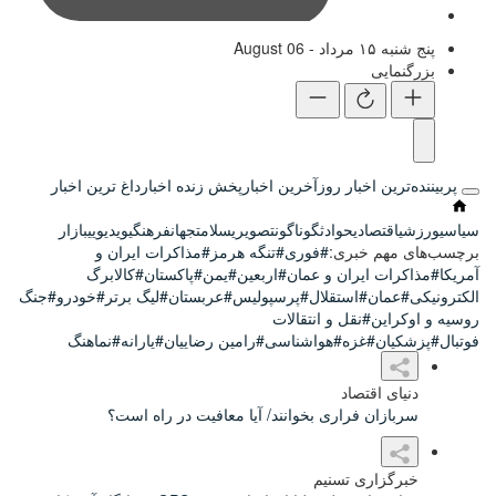
10:12
 روز
آخرین اخبار
پخش زنده اخبار
داغ ترین اخبار
وادث
گوناگون
تصویری
سلامت
جهان
فرهنگی
ویدیویی
بازار
ی:
#فوری
#تنگه هرمز
#مذاکرات ایران و
ن و عمان
#اربعین
#یمن
#پاکستان
#کالابرگ
تقلال
#پرسپولیس
#عربستان
#لیگ برتر
#خودرو
#جنگ
 و انتقالات
#هواشناسی
#رامین رضاییان
#یارانه
#نماهنگ
ری بخوانند/ آیا معافیت در راه است؟
سنیم