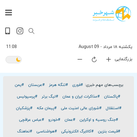
داغ
بازار
جهان
پخش
آخرین
ورزشی
حوادث
سلامت
فرهنگی
سیاسی
تصویری
ویدیویی
گوناگون
اقتصادی
پربیننده‌ترین
زنده
اخبار
اخبار
ترین
روز
اخبار
اخبار
یکشنبه ۱۸ مرداد - 09 August
11:08
بزرگنمایی
برچسب‌های مهم خبری:
#فوری
#تنگه هرمز
#عربستان
#یمن
#پاکستان
#مذاکرات ایران و عمان
#لیگ برتر
#پرسپولیس
#استقلال
#شورای عالی امنیت ملی
#پیمان مکه
#پزشکیان
#جنگ روسیه و اوکراین
#عمان
#خودرو
#عباس عراقچی
#قیمت بنزین
#کالابرگ الکترونیکی
#هواشناسی
#نماهنگ