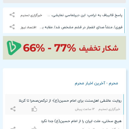
پاسخ قالیباف به ترامپ: این دیپلماسی نمایشی، شکست خورده است
خبرگزاری تسنیم
فوری/ منشأ صدای انفجار در قشم مشخص شد/ مقابه با اهداف دشمن در ورودی تنگه هرمز
اقتصاد نیوز
محرم - آخرین اخبار محرم
روایت عاشقی اهل‌سنت برای امام حسین(ع)؛ از ترکمن‌صحرا تا کربلا
خبرگزاری تسنیم
۱۲ ساعت پيش
هیچ سختی، ملت ایران را از امام حسین(ع) جدا نکرد