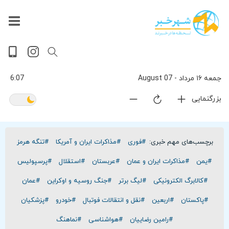
داغ
بازار
جهان
پخش
آخرین
ورزشی
حوادث
سلامت
فرهنگی
سیاسی
تصویری
ویدیویی
گوناگون
اقتصادی
پربیننده‌ترین
زنده
اخبار
اخبار
ترین
روز
اخبار
اخبار
جمعه ۱۶ مرداد - 07 August
6:07
بزرگنمایی
برچسب‌های مهم خبری:
#فوری
#مذاکرات ایران و آمریکا
#تنگه هرمز
#یمن
#مذاکرات ایران و عمان
#عربستان
#استقلال
#پرسپولیس
#کالابرگ الکترونیکی
#لیگ برتر
#جنگ روسیه و اوکراین
#عمان
#پاکستان
#اربعین
#نقل و انتقالات فوتبال
#خودرو
#پزشکیان
#رامین رضاییان
#هواشناسی
#نماهنگ