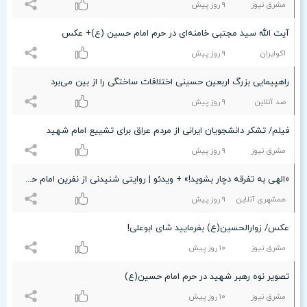
مشرق نیوز
٩ روز پیش
آیت الله سید مجتبی خامنه‌ای در حرم امام حسین (ع)+ عکس
اکوایران
٩ روز پیش
راهپیمایی بزرگ اربعین حسینی اختلافات ساختگی را از بین می‌برد
صد آنلاین
٩ روز پیش
فیلم/ تشکر دانشجویان ایرانی از مردم عراق برای تشییع امام شهید
مشرق نیوز
٩ روز پیش
«الهی به تفرقه دچار بشوید!»‌ + ویدئو | روایتی شنیدنی از نفرین امام حسین‌(ع) در کربلا
همشهری آنلاین
٩ روز پیش
عکس/ زوارالحسین(ع) بفرمایید شای ابوعلی!
مشرق نیوز
۱۰ روز پیش
تصویر نوه رهبر شهید در حرم امام حسین(ع)
مشرق نیوز
۱۰ روز پیش