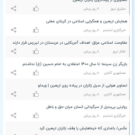
تصاویری از پیاده‌روی زائران اربعین
مشرق نیوز
۷ روز پیش
همایش اربعین و همگرایی اسلامی در کربلای معلی
خبرگزاری تسنیم
۸ روز پیش
مقاومت اسلامی عراق: اهداف آمریکایی در عربستان در تیررس قرار دارند
افکار نیوز
۸ روز پیش
بازیگر زن سینما: تا سال ۱۴۰۰ اعتقادی به امام حسین (ع) نداشتم
همشهری آنلاین
۸ روز پیش
تصاویر هوایی از سیل زائران در پیاده روی اربعین | ویدئو
همشهری آنلاین
۸ روز پیش
روایتی بی‌بدیل از سرگردانی انسان میان حق و باطل
خبرگزاری تسنیم
۸ روز پیش
عکس/ باغداری که خرماهایش را وقف زائران اربعین کرد