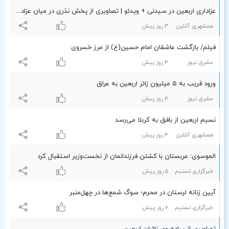
عزاداری اربعین در سیدنی + ویدئو | تصاویری از پخش نذری در میان عزاداران
همشهری آنلاین
٣ روز پیش
فیلم/ بازگشت عاشقان امام حسین(ع) از مرز خسروی
مشرق نیوز
۴ روز پیش
ورود قریب به ۵ میلیون زائر اربعین به عراق
مشرق نیوز
۴ روز پیش
نسیم اربعین از بافق به کربلا می‌رسد
همشهری آنلاین
۴ روز پیش
الموسوی: عربستان با کشتن فرزندانمان از نخست‌وزیر استقبال کرد
خبرگزاری تسنیم
۵ روز پیش
آیین زنانه لرستان در محرم؛ سوگ شمع‌ها در چهل‌منبر
خبرگزاری تسنیم
۶ روز پیش