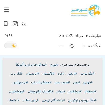
داغ
بازار
پخش
جهان
آخرین
حوادث
سلامت
سیاسی
ویدیویی
ورزشی
تصویری
فرهنگی
گوناگون
اقتصادی
پربیننده‌ترین
زنده
ترین
اخبار
اخبار
روز
اخبار
اخبار
چهارشنبه ۱۴ مرداد - 05 August
20.53
بزرگنمایی
برچسب‌های مهم خبری:
#فوری
#مذاکرات ایران و آمریکا
#تنگه هرمز
#اربعین
#غزه
#پاکستان
#عربستان
#لیگ برتر
#خودرو
#یمن
#قیمت نفت
#تعطیلی ادارات
#پرسپولیس
#استقلال
#پزشکیان
#عمان
#کالابرگ الکترونیکی
#هواشناسی
#جنگ روسیه و اوکراین
#جاماندگان اربعین
#رهبر انقلاب
#نماهنگ