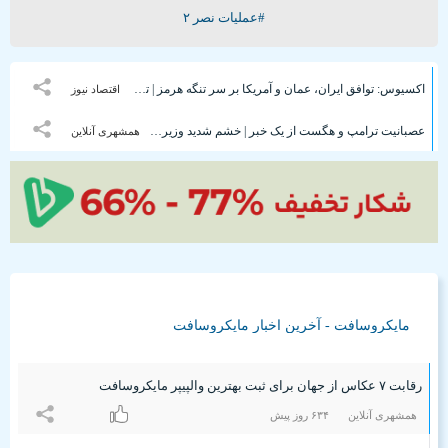
#عملیات نصر ۲
اکسیوس: توافق ایران، عمان و آمریکا بر سر تنگه هرمز | توافق نیاز به تایید رهبری دارد | ویتکاف با عراقچی در تماس بود | از خط میانی تنگه برای ورود و خروج کشتی‌ها استفاده خواهد شد
اقتصاد نیوز
عصبانیت ترامپ و هگست از یک خبر | خشم شدید وزیر جنگ آمریکا
همشهری آنلاین
مایکروسافت - آخرین اخبار مایکروسافت
رقابت ۷ عکاس از جهان برای ثبت بهترین والپیپر مایکروسافت
همشهری آنلاین
۶٣۴ روز پیش