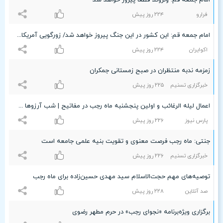
امام جمعه قم: ونزوئلا قطعا پیروز خواهد شد
فرارو
۲۲۴ روز پیش
امام جمعه قم: این کشور در این جنگ پیروز خواهد شد/ زورگویی آمریکا نتیجه نداد/ دشمنان در شورای امنیت ناکام ماندند
اکوایران
۲۲۴ روز پیش
زمزمه ندبه منتظران در صبح زمستانی جمکران
خبرگزاری تسنیم
۲۲۵ روز پیش
اعمال لیله الرغائب و اولین پنجشنبه ماه رجب در مفاتیح | شب آرزوها چطور حاجت بگیریم ؟
پارس نیوز
۲۲۶ روز پیش
جنتی: ماه رجب فرصت معنوی و تقویت بنیه علمی جامعه است
خبرگزاری تسنیم
۲۲۶ روز پیش
توصیه‌های مهم حجت‌الاسلام سید مهدی حسین‌زاده برای ماه رجب
صد آنلاین
۲۲۸ روز پیش
برگزاری ویژه‌برنامه «نجوای رجب» در حرم مطهر رضوی