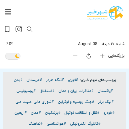
داغ
بازار
جهان
پخش
آخرین
ورزشی
حوادث
سلامت
فرهنگی
سیاسی
تصویری
ویدیویی
گوناگون
اقتصادی
پربیننده‌ترین
زنده
اخبار
اخبار
ترین
روز
اخبار
اخبار
شنبه ۱۷ مرداد - 08 August
7.09
بزرگنمایی
برچسب‌های مهم خبری:
#فوری
#تنگه هرمز
#عربستان
#یمن
#پاکستان
#مذاکرات ایران و عمان
#استقلال
#پرسپولیس
#لیگ برتر
#جنگ روسیه و اوکراین
#شورای عالی امنیت ملی
#خودرو
#نقل و انتقالات فوتبال
#پزشکیان
#عمان
#اربعین
#کالابرگ الکترونیکی
#هواشناسی
#نماهنگ