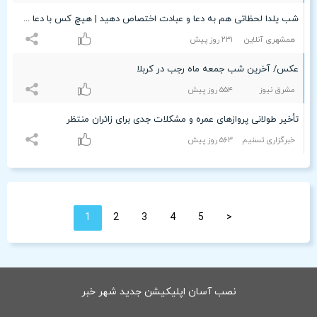
شب یلدا لحظاتی هم به دعا و عبادت اختصاص دهید | هیچ کس با دعا هلاک نشده است | بیایید در ماه‌های پیش رو گناه‌زدایی کنیم
همشهری آنلاین
۲٣۱ روز پیش
عکس/ آخرین شب جمعه ماه رجب در کربلا
مشرق نیوز
۵۵۴ روز پیش
تأخیر طولانی پروازهای عمره و مشکلات جدی برای زائران منتظر
خبرگزاری تسنیم
۵۶٣ روز پیش
1
2
3
4
5
<
نصب آسان اپلیکیشن جدید شهر خبر