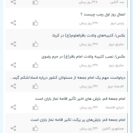
صد آنلاین
۲۲۸ روز پیش
اعمال روز اول رجب چیست ؟
پارس نیوز
۲۲٩ روز پیش
عکس/ کتیبه‌های ولادت باقرالعلوم(ع) در کربلا
مشرق نیوز
۲۲٩ روز پیش
عکس/ نصب کتیبه ولادت امام باقر(ع) در حرم رضوی
مشرق نیوز
۲۲٩ روز پیش
درخواست مهم یک امام جمعه از مسئولان کشور درباره فساد/شکم گرسنه و سفره خالی، پند و موعظه را نمی‌شناسد
اقتصاد نیوز
۲٣۱ روز پیش
امام جمعه قم: بارش‌ های اخیر تأثیر اقامه نماز باران است
دنیای اقتصاد
۲٣۱ روز پیش
امام جمعه قم: بارش‌های پر برکت تاثیر اقامه نماز باران است
همشهری آنلاین
۲٣۱ روز پیش