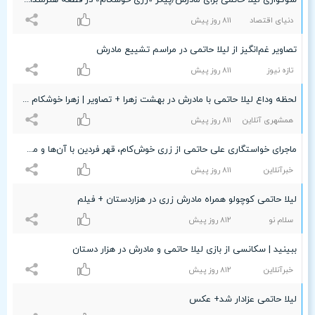
سوگواری لیلا حاتمی برای مادرش/پیکر «زری خوشکام» در قطعه هنرمندان بهشت زهرا به خاک سپرده شد+عکس
دنیای اقتصاد
۸۱۱ روز پیش
تصاویر غم‌انگیز از لیلا حاتمی در مراسم تشییع مادرش
تازه نیوز
۸۱۱ روز پیش
لحظه وداع لیلا حاتمی با مادرش در بهشت زهرا + تصاویر | زهرا خوشکام در در کنار علی حاتمی
همشهری آنلاین
۸۱۱ روز پیش
ماجرای خواستگاری علی حاتمی از زری خوش‌کام، قهر فردین با آن‌ها و مهریه ۵۰۰ هزارتومانی
خبرآنلاین
۸۱۱ روز پیش
لیلا حاتمی کوچولو همراه مادرش زری در هزاردستان + فیلم
سلام نو
۸۱۲ روز پیش
ببینید | سکانسی از بازی لیلا حاتمی و مادرش در هزار دستان
خبرآنلاین
۸۱۲ روز پیش
لیلا حاتمی عزادار شد+ عکس