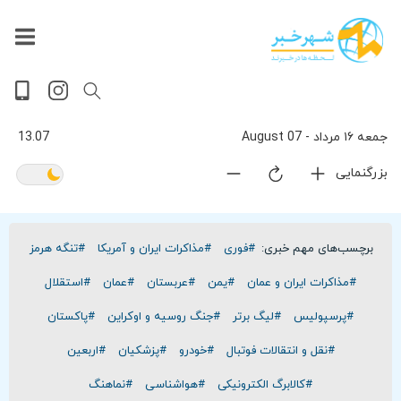
داغ
بازار
جهان
پخش
آخرین
ورزشی
حوادث
سلامت
فرهنگی
سیاسی
تصویری
ویدیویی
گوناگون
اقتصادی
پربیننده‌ترین
زنده
اخبار
اخبار
ترین
روز
اخبار
اخبار
جمعه ۱۶ مرداد - 07 August
13.07
بزرگنمایی
برچسب‌های مهم خبری:
#فوری
#مذاکرات ایران و آمریکا
#تنگه هرمز
#مذاکرات ایران و عمان
#یمن
#عربستان
#عمان
#استقلال
#پرسپولیس
#لیگ برتر
#جنگ روسیه و اوکراین
#پاکستان
#نقل و انتقالات فوتبال
#خودرو
#پزشکیان
#اربعین
#کالابرگ الکترونیکی
#هواشناسی
#نماهنگ