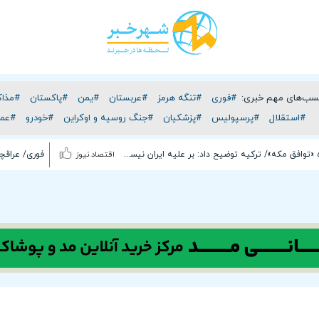
سب‌های مهم خبری:
#فوری
#تنگه هرمز
#عربستان
#یمن
#پاکستان
#مذاک
#استقلال
#پرسپولیس
#پزشکیان
#جنگ روسیه و اوکراین
#خودرو
#عما
پس لرزه «توافق مکه»/ ترکیه توضیح داد: بر علیه ایران نیست
اقتصاد نیوز