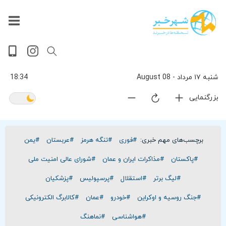
داغ
بازار
جهان
پخش
آخرین
ورزشی
حوادث
سلامت
فرهنگی
سیاسی
تصویری
ویدیویی
گوناگون
اقتصادی
پربیننده‌ترین
زنده
اخبار
اخبار
ترین
روز
اخبار
اخبار
شنبه ۱۷ مرداد - 08 August
18:34
بزرگنمایی
برچسب‌های مهم خبری:
#فوری
#تنگه هرمز
#عربستان
#یمن
#پاکستان
#مذاکرات ایران و عمان
#شورای عالی امنیت ملی
#لیگ برتر
#استقلال
#پرسپولیس
#پزشکیان
#جنگ روسیه و اوکراین
#خودرو
#عمان
#کالابرگ الکترونیکی
#هواشناسی
#نماهنگ