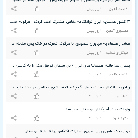
اقامه نماز اردوغان، بن‌سلمان و شهباز شریف پس از توافق مکه در مسجدالحرام + عکس
اقتصاد آنلاین
۱ روز پیش
۳ کشور همسایه ایران توافقنامه دفاعی مشترک امضا کردند | هرگونه حمله مسلحانه علیه هر یک از سه کشور، حمله به هر سه کشور تلقی می‌شود
همشهری آنلاین
۱ روز پیش
هشدار صنعاء به مزدوران سعودی: با هرگونه تحرک در خاک یمن مقابله می‌کنیم
خبرگزاری تسنیم
۱ روز پیش
پیمان سه‌جانبه همسایه‌های ایران / بن سلمان توافق مکه را به کرسی نشاند
اقتصاد آنلاین
۱ روز پیش
ریاض در انتظار حملات هماهنگ چندجانبه؛ ناتوی اسلامی در جده کلید می‌خورد؟
اکوایران
۱ روز پیش
واردات نفت آمریکا از عربستان صفر شد
مشرق نیوز
۱ روز پیش
درخواست عامری برای تعویق عملیات انتقام‌جویانه علیه عربستان