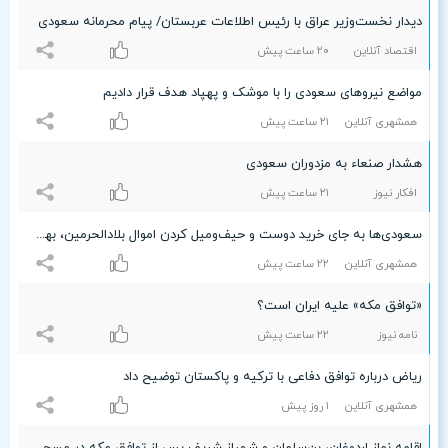
دیدار نخست‌وزیر عراق با رئیس اطلاعات عربستان/ پیام محرمانه سعودی
اقتصاد آنلاین
۲۰ ساعت پيش
مواضع نیروهای سعودی را با موشک و پهپاد هدف قرار دادیم
همشهری آنلاین
۲۱ ساعت پيش
هشدار صنعاء به مزدوران سعودی
افکار نیوز
۲۱ ساعت پيش
سعودی‌ها به جای خرید دوست و حیف‌ومیل کردن اموال بلادالحرمین، بهتر است برای دفاع از مسجدالاقصی در برابر رژیم صهیونیستی ائتلاف تشکیل دهد
همشهری آنلاین
۲۲ ساعت پيش
«توافق مکه» علیه ایران است؟
نامه نیوز
۲۲ ساعت پيش
ریاض درباره توافق دفاعی با ترکیه و پاکستان توضیح داد
همشهری آنلاین
۱ روز پیش