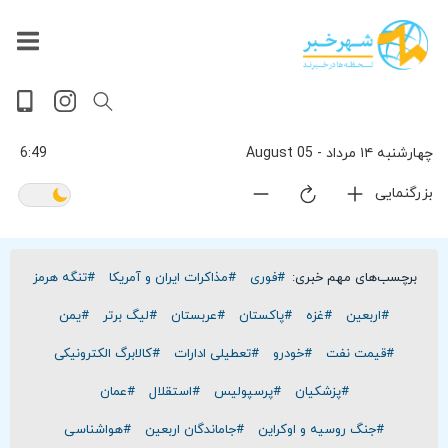
داغ
بازار
جهان
پخش
آخرین
ورزشی
حوادث
سلامت
فرهنگی
سیاسی
تصویری
ویدیویی
گوناگون
اقتصادی
پربیننده‌ترین
زنده
اخبار
اخبار
ترین
روز
اخبار
اخبار
چهارشنبه ۱۴ مرداد - 05 August
6:49
بزرگنمایی
برچسب‌های مهم خبری:
#فوری
#مذاکرات ایران و آمریکا
#تنگه هرمز
#اربعین
#غزه
#پاکستان
#عربستان
#لیگ برتر
#یمن
#قیمت نفت
#خودرو
#تعطیلی ادارات
#کالابرگ الکترونیکی
#پزشکیان
#پرسپولیس
#استقلال
#عمان
#جنگ روسیه و اوکراین
#جاماندگان اربعین
#هواشناسی