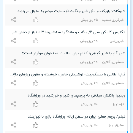
ادووکات: بازیکنانم مثل شیر ‌جنگیدند/ حمایت مردم به ما بال می‌دهد
خبرگزاری تسنیم
۴۵ روز پیش
انگلیس ۴ - کرواسی ۲/ جذاب و ماندگار؛ سه‌شیرها ۳ امتیاز از دهان شیر درآوردند!
خبرورزشی
۴۸ روز پیش
شیر گاو یا شیر گیاهی؛ کدام برای سلامت استخوان موثرتر است؟
همشهری آنلاین
۴۸ روز پیش
فراپه طالبی با بیسکوییت؛ نوشیدنی خاص، خوشمزه و مقوی روزهای داغ تابستان
همشهری آنلاین
۴٩ روز پیش
ویدیو| واکنش میثاقی به پرچم‌های شیر و خورشید در ورزشگاه
تازه نیوز
۵۰ روز پیش
فیلم/ پرچم جعلی ایران در سطل زباله ورزشگاه بازی با نیوزیلند
مشرق نیوز
۵۰ روز پیش