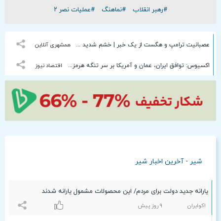
#رهبر انقلاب
#نماهنگ
#عملیات نصر ۲
عصبانیت ترامپ و هگست از یک خبر | خشم شدید وزیر جنگ آمریکا
همشهری آنلاین
اکسیوس: توافق ایران، عمان و آمریکا بر سر تنگه هرمز | توافق نیاز به تایید رهبری دارد | ویتکاف با عراقچی در تماس بود | از خط میانی تنگه برای ورود و خروج کشتی‌ها استفاده خواهد شد
اقتصاد نیوز
شیر - آخرین اخبار شیر
یارانه جدید دولت برای مردم/ این محصولات مشمول یارانه شدند
اکوایران
٩ روز پیش