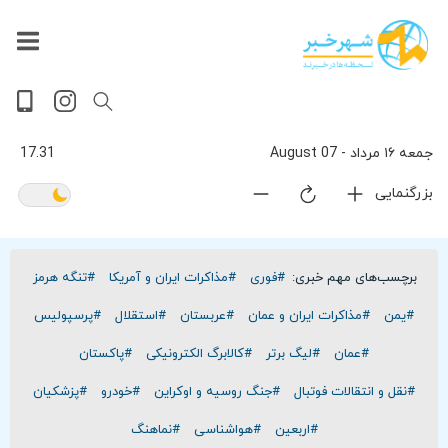
داغ
بازار
جهان
پخش
آخرین
ورزشی
حوادث
سلامت
فرهنگی
سیاسی
تصویری
ویدیویی
گوناگون
اقتصادی
پربیننده‌ترین
زنده
اخبار
اخبار
ترین
روز
اخبار
اخبار
جمعه ۱۶ مرداد - 07 August
17.31
بزرگنمایی
برچسب‌های مهم خبری:
#فوری
#مذاکرات ایران و آمریکا
#تنگه هرمز
#یمن
#مذاکرات ایران و عمان
#عربستان
#استقلال
#پرسپولیس
#عمان
#لیگ برتر
#کالابرگ الکترونیکی
#پاکستان
#نقل و انتقالات فوتبال
#جنگ روسیه و اوکراین
#خودرو
#پزشکیان
#اربعین
#هواشناسی
#نماهنگ