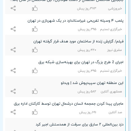
جابجایی ساختمان استقلال از دست هواداران/ این ساختمان در شأن باشگاه نیست!
خبرورزشی
٣۷٣ روز پیش
پلمب ۴ وسیله تفریحی غیراستاندارد در یک شهربازی در تهران
خبرگزاری تسنیم
٣٩۵ روز پیش
فیلم/ گزارش زنده از ساختمان مورد هدف قرار گرفته تهران
مشرق نیوز
۴۲۰ روز پیش
اجرای 2 طرح بزرگ در تهران برای بهینه‌سازی شبکه برق
خبرگزاری تسنیم
۴٩۵ روز پیش
این منطقه تهران سپیدپوش شد | ویدئو
همشهری آنلاین
۵۸۲ روز پیش
ماجرای پیدا کردن جمجمه انسان درشمال تهران توسط کارکنان اداره برق
صد آنلاین
۶٩۱ روز پیش
دزد بین‌المللی ۲ سارق برای سرقت از همدستش اجیر کرد