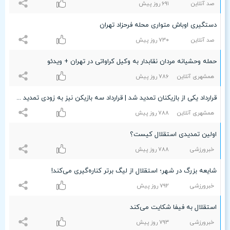
صد آنلاین
۶٩۱ روز پیش
دستگیری اوباش متواری محله فرحزاد تهران
صد آنلاین
۷٣۰ روز پیش
حمله وحشیانه مردان نقابدار به وکیل کراواتی در تهران + ویدئو
همشهری آنلاین
۷۸۶ روز پیش
قرارداد یکی از بازیکنان تمدید شد | قرارداد سه بازیکن نیز به زودی تمدید می‌شود
همشهری آنلاین
۷۸۸ روز پیش
اولین تمدیدی استقلال کیست؟
خبرورزشی
۷۸۸ روز پیش
شایعه بزرگ در شهر؛ استقلال از لیگ برتر کناره‌گیری می‌کند!
خبرورزشی
۷٩۲ روز پیش
استقلال به فیفا شکایت می‌کند
خبرورزشی
۷٩٣ روز پیش