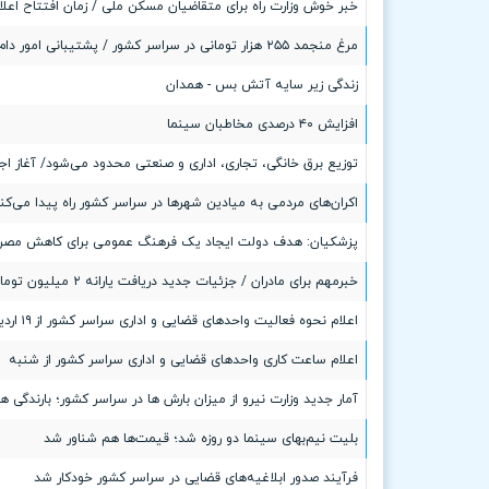
خبر خوش وزارت راه برای متقاضیان مسکن ملی / زمان افتتاح اعل
مرغ منجمد ۲۵۵ هزار تومانی در سراسر کشور / پشتیبانی امور دام: هیچ محدودیتی در عرضه نداریم
زندگی زیر سایه آتش بس - همدان
افزایش ۴۰ درصدی مخاطبان سینما
توزیع برق خانگی، تجاری، اداری و صنعتی محدود می‌شود/ آغاز اج
اکران‌های مردمی به میادین شهرها در سراسر کشور راه پیدا می‌کن
پزشکیان: هدف دولت ایجاد یک فرهنگ عمومی برای کاهش مصر
خبرمهم برای مادران / جزئیات جدید دریافت یارانه ۲ میلیون تومانی امید مادران اعلام شد
اعلام نحوه فعالیت واحد‌های قضایی و اداری سراسر کشور از ۱۹ اردیبهشت
اعلام ساعت کاری واحدهای قضایی و اداری سراسر کشور از شنبه
آمار جدید وزارت نیرو از میزان بارش ها در سراسر کشور؛ بارندگی ها در ۸ استان صد درصد بوده است +
بلیت نیم‌بهای سینما دو روزه شد؛ قیمت‌ها هم شناور شد
فرآیند صدور ابلاغیه‌های قضایی در سراسر کشور خودکار شد