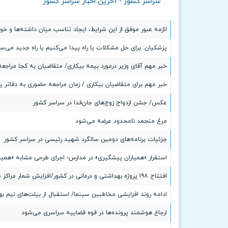
سراسر کشور - آخرین اخبار سراسر کشور
لازمه عبور موفق از این شرایط، ایجاد تناسب میان داشته‌ها و خو
پزشکیان: برای حل مشکلات یا راه پیدا می‌کنیم یا راه جدید می‌سا
خبر مهم آقای وزیر درمورد بیمه بیکاری/ متقاضیان به کجا مراجعه
خبر مهم برای متقاضیان بیکاری / زمان مراجعه حضوری به دفاتر 
عکس/ جشن ازدواج زوج‌های جان‌فدا در سراسر کشور
مرغ منجمد نامحدود عرضه می‌شود
جزئیات برنامه‌های دومین سالگرد شهید رئیسی در سراسر کشور
استقرار «همیاران پیشگیری» در مدارس؛ اجرای طرحی مشابه «همیا
افتتاح ۱٩۸ پروژه بهداشتی و درمانی در کشور/افزایش شمار مراکز سلامت روان
ادامه روند افزایشی مخاطبین سینما/ استقبال از بیلت‌های نیم بها
ارجاع هوشمند پرونده‌ها در قوه قضاییه سراسری می‌شود