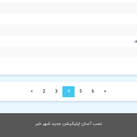
ر
>
2
3
4
5
6
<
نصب آسان اپلیکیشن جدید شهر خبر