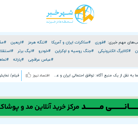
‌های مهم خبری:
#فوری
#مذاکرات ایران و آمریکا
#تنگه هرمز
#اربعین
#مذا
ن
#کالابرگ الکترونیکی
#جنگ روسیه و اوکراین
#خودرو
#لیگ برتر
#استقلا
#عباس عراقچی
#یارانه
#نماه
صداوسیما به نقل از یک منبع آگاه: توافق احتمالی ایران و عمان درباره تنگه هرمز هیچ ارتباطی با باز شدن فوری این تنگه ندارد/ باز شدن تنگه هرمز منوط به تغییر رفتار آمریکاست
اقتصاد نیوز
فیلم/ نمایش