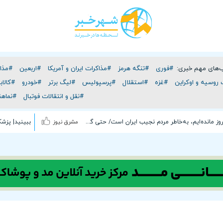
‌های مهم خبری:
#فوری
#تنگه هرمز
#مذاکرات ایران و آمریکا
#اربعین
#مذاک
روسیه و اوکراین
#غزه
#استقلال
#پرسپولیس
#لیگ برتر
#خودرو
#کالاب
#نقل و انتقالات فوتبال
#نماه
اگر تا امروز مانده‌ایم، به‌خاطر مردم نجیب ایران است/ حتی گلایه‌مندان هم همراهی کردند
مشرق نیوز