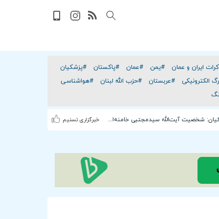
رات ایران و عمان
#یمن
#عمان
#پاکستان
#پزشکیان
رگ الکترونیکی
#عربستان
#حزب الله لبنان
#هواشناسی
نگ
ببینید| پزشکیان: شخصیت آیت‌الله سیدمجتبی خامنه‌ای استثنائی است
خبرگزاری تسنیم