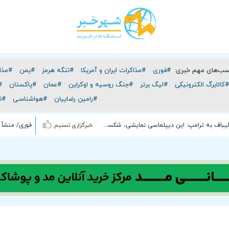
سب‌های مهم خبری:
#فوری
#مذاکرات ایران و آمریکا
#تنگه هرمز
#یمن
#مذاک
#کالابرگ الکترونیکی
#لیگ برتر
#جنگ روسیه و اوکراین
#عمان
#پاکستان
#
#رامین رضاییان
#هواشناسی
#ن
پاسخ قالیباف به ترامپ: این دیپلماسی نمایشی، شکست خورده است
خبرگزاری تسنیم