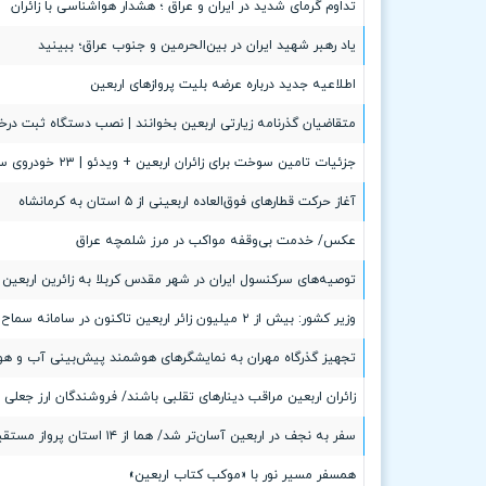
تداوم گرمای شدید در ایران و عراق ؛ هشدار هواشناسی با زائران
یاد رهبر شهید ایران در بین‌الحرمین و جنوب عراق؛ ببینید
اطلاعیه جدید درباره عرضه بلیت پروازهای اربعین
متقاضیان گذرنامه زیارتی اربعین بخوانند | نصب دستگاه ثبت درخواست گذرنا
جزئیات تامین سوخت برای زائران اربعین + ویدئو | ۲۳ خودروی سیار در مرزها
آغاز حرکت قطارهای فوق‌العاده اربعینی از ۵ استان به کرمانشاه
عکس/ خدمت بی‌وقفه مواکب در مرز شلمچه عراق
توصیه‌های سرکنسول ایران در شهر مقدس کربلا به زائرین اربعین
وزیر کشور: بیش از ۲ میلیون زائر اربعین تاکنون در سامانه سماح ثبت نام کرده‌اند
تجهیز گذرگاه مهران به نمایشگرهای هوشمند پیش‌بینی آب و هو
زائران اربعین مراقب دینارهای تقلبی باشند/ فروشندگان ارز جعلی
سفر به نجف در اربعین آسان‌تر شد/ هما از ۱۴ استان پرواز مستقیم دارد + لیست کامل شهرها
همسفر مسیر نور با «موکب کتاب اربعین»