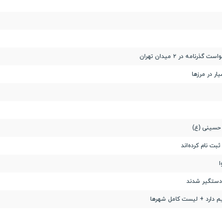
مه در ۲ میدان تهران
 حسینی (ع)
ا
 دستگیر شدند