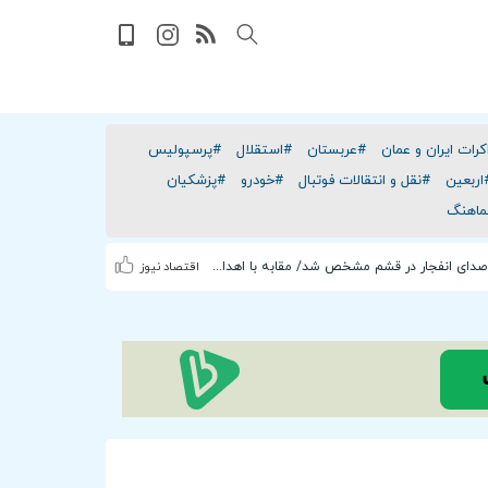
رات ایران و عمان
#عربستان
#استقلال
#پرسپولیس
اربعین
#نقل و انتقالات فوتبال
#خودرو
#پزشکیان
ماهنگ
فوری/ منشأ صدای انفجار در قشم مشخص شد/ مقابه با اهداف دشمن در ورودی تنگه هرمز
اقتصاد نیوز