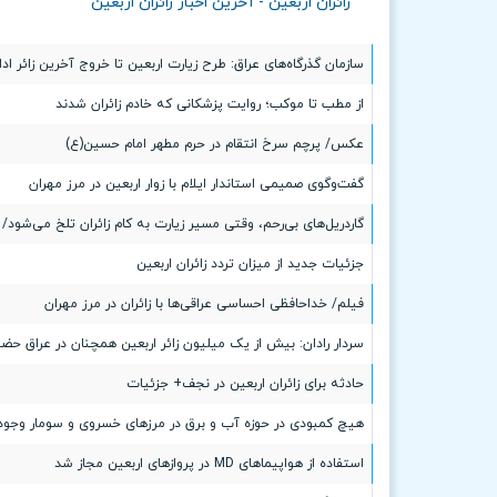
زائران اربعین - آخرین اخبار زائران اربعین
سازمان گذرگاه‌های عراق: طرح زیارت اربعین تا خروج آخرین زائر ادا
از مطب تا موکب؛ روایت پزشکانی که خادم زائران شدند
عکس/ پرچم سرخ انتقام در حرم مطهر امام حسین(ع)
گفت‌وگوی صمیمی استاندار ایلام با زوار اربعین در مرز مهران
گاردریل‌های بی‌رحم، وقتی مسیر زیارت به کام زائران تلخ می‌شود/ ۷ مصدوم در محور کربلاـنجف
جزئیات جدید از میزان تردد زائران اربعین
فیلم/ خداحافظی احساسی عراقی‌ها با زائران در مرز مهران
سردار رادان: بیش از یک میلیون زائر اربعین همچنان در عراق حضور
حادثه برای زائران اربعین در نجف+ جزئیات
هیچ کمبودی در حوزه آب و برق در مرزهای خسروی و سومار وجود 
استفاده از هواپیماهای MD در پروازهای اربعین مجاز شد