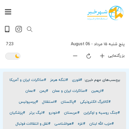
داغ
بازار
جهان
پخش
آخرین
ورزشی
حوادث
سلامت
فرهنگی
سیاسی
تصویری
ویدیویی
گوناگون
اقتصادی
پربیننده‌ترین
زنده
اخبار
اخبار
ترین
روز
اخبار
اخبار
پنج شنبه ۱۵ مرداد - 06 August
7:23
بزرگنمایی
برچسب‌های مهم خبری:
#فوری
#تنگه هرمز
#مذاکرات ایران و آمریکا
#اربعین
#مذاکرات ایران و عمان
#یمن
#عمان
#کالابرگ الکترونیکی
#پاکستان
#استقلال
#پرسپولیس
#جنگ روسیه و اوکراین
#عربستان
#خودرو
#لیگ برتر
#پزشکیان
#حزب الله لبنان
#غزه
#هواشناسی
#نقل و انتقالات فوتبال