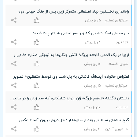
راه‌اندازی نخستین نهاد اطلاعاتی متمرکز ژاپن پس از جنگ جهانی دوم
خبرگزاری تسنیم
۵ روز پیش
حل معمای اسکلت‌هایی که زیر مقر نظامی هیتلر پیدا شدند
تازه نیوز
۸ روز پیش
اروپا در یک قدمی فاجعه بزرگ/ آتش جنگل‌ها به نزدیکی صنایع دفاعی رسید
دنیای اقتصاد
۱۰ روز پیش
اعتراض خانواده آیت‌الله کاشانی به بازداشت وی توسط متفقین+ تصویر
خبرگزاری تسنیم
۱۵ روز پیش
داستان ناگفته «توهم بزرگ» ژان رنوار؛ شاهکاری که سد زبان را در هالیوود شکست
اطلاعات
۱۷ روز پیش
گنج طلاهای سلطنتی بعد از سال‌ها از داخل دیوار بیرون آمد + عکس
همشهری آنلاین
۲۱ روز پیش