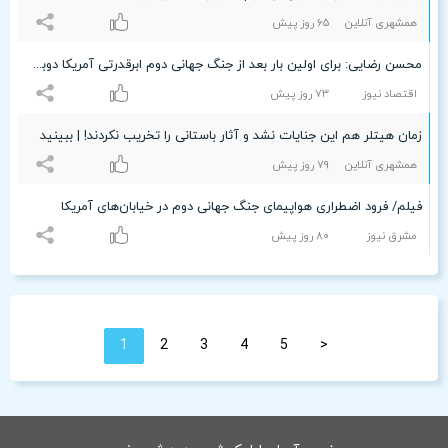
همشهری آنلاین
۶۵ روز پیش
محسن رضایی: برای اولین بار بعد از جنگ جهانی دوم ابرقدرتی آمریکا دوباره فرو ریخت/ جنگ در حال اداره شدن است
اقتصاد نیوز
۷٣ روز پیش
زمان هیتلر هم این جنایات نشد و آثار باستانی را تخریب نکردند! | ببینید
همشهری آنلاین
۷٩ روز پیش
فیلم/ فرود اضطراری هواپیمای جنگ جهانی دوم در خیابان‌های آمریکا
مشرق نیوز
۸۰ روز پیش
1
2
3
4
5
<