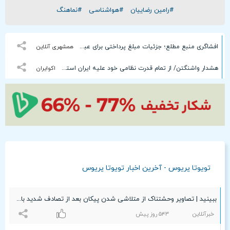
#رامین رضاییان
#هواشناسی
#نماهنگ
افشاگری منبع مطلع؛ جزئیات مبلغ پرداختی برای عبور از تنگه هرمز تا حذف کریدورهای شمالی و جنوبی
همشهری آنلاین
هشدار واشنگتن/ از تمام قدرت نظامی خود علیه ایران استفاده می‌کنیم!
اکوایران
تویوتا پریوس - آخرین اخبار تویوتا پریوس
ببینید | تصاویر وحشتناک از متلاشی شدن پیکان بعد از تصادف شدید با تویوتا پریوس در جاده فراشبند به فیروزآباد
خبرآنلاین
۵۴٣ روز پیش