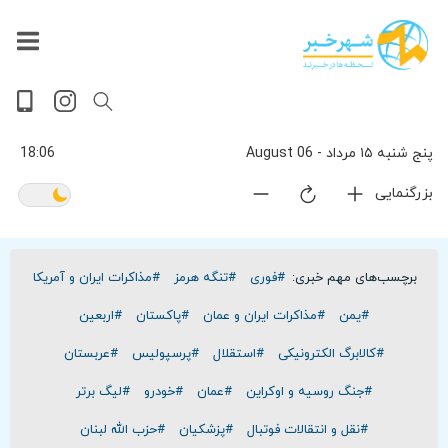
داغ
بازار
جهان
پخش
آخرین
ورزشی
حوادث
سلامت
فرهنگی
سیاسی
تصویری
ویدیویی
گوناگون
اقتصادی
پربیننده‌ترین
زنده
اخبار
اخبار
ترین
روز
اخبار
اخبار
پنج شنبه ۱۵ مرداد - 06 August
18.06
بزرگنمایی
برچسب‌های مهم خبری:
#فوری
#تنگه هرمز
#مذاکرات ایران و آمریکا
#یمن
#مذاکرات ایران و عمان
#پاکستان
#اربعین
#کالابرگ الکترونیکی
#استقلال
#پرسپولیس
#عربستان
#جنگ روسیه و اوکراین
#عمان
#خودرو
#لیگ برتر
#نقل و انتقالات فوتبال
#پزشکیان
#حزب الله لبنان