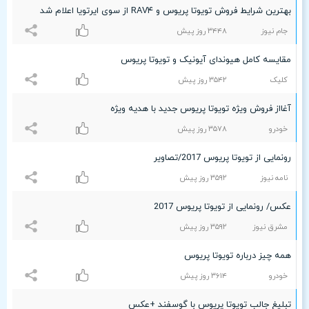
بهترین شرایط فروش تویوتا پریوس و RAV۴ از سوی ایرتویا اعلام شد
جام نیوز
٣۴۴۸ روز پیش
مقایسه کامل هیوندای آیونیک و تویوتا پریوس
کلیک
٣۵۴۲ روز پیش
آغااز فروش ویژه تویوتا پریوس جدید با هدیه ویژه
خودرو
٣۵۷۸ روز پیش
رونمایی از تویوتا پریوس 2017/تصاویر
نامه نیوز
٣۵٩۲ روز پیش
عکس/ رونمایی از تویوتا پریوس 2017
مشرق نیوز
٣۵٩۲ روز پیش
همه چیز درباره تویوتا پریوس
خودرو
٣۶۱۴ روز پیش
تبلیغ جالب تویوتا پریوس با گوسفند +عکس