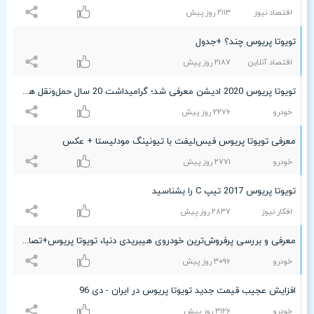
اقتصاد نیوز
۲۱۱٣ روز پیش
تویوتا پریوس چند؟ +جدول
اقتصاد آنلاین
۲۱۸۷ روز پیش
تویوتا پریوس 2020 ادیشن معرفی شد؛ گرامیداشت 20 سال حمل‌ونقل هیبریدی+ عکس
خودرو
۲۲۷۶ روز پیش
معرفی تویوتا پریوس فیس‌لیفت با تیونینگ مودلیستا + عکس
خودرو
۲۷۷۱ روز پیش
تویوتا پریوس 2017 تیپ C را بشناسید
افکار نیوز
۲۸٣۷ روز پیش
معرفی و بررسی پرفروش‌ترین خودروی هیبریدی دنیا، تویوتا پریوس+تصاویر
خودرو
٣۰٩۶ روز پیش
افزایش عجیب قیمت جدید تویوتا پریوس در ایران - دی 96
خودرو
٣۱۲۶ روز پیش