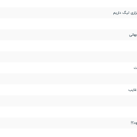
اری لیگ داریم
هانی
ت
غایب
د؟!