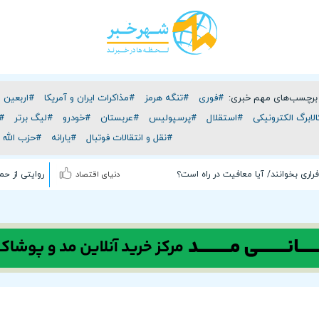
برچسب‌های مهم خبری:
#فوری
#تنگه هرمز
#مذاکرات ایران و آمریکا
#اربعین
لابرگ الکترونیکی
#استقلال
#پرسپولیس
#عربستان
#خودرو
#لیگ برتر
#
#نقل و انتقالات فوتبال
#یارانه
#حزب الله ل
فراری بخوانند/ آیا معافیت در راه است؟
دنیای اقتصاد
روایتی از حملۀ خلبا