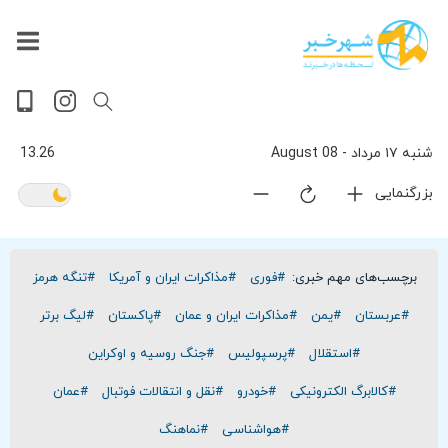
داغ
بازار
جهان
پخش
آخرین
ورزشی
حوادث
سلامت
فرهنگی
سیاسی
تصویری
ویدیویی
گوناگون
اقتصادی
پربیننده‌ترین
زنده
اخبار
اخبار
ترین
روز
اخبار
اخبار
شنبه ۱۷ مرداد - 08 August
13.26
بزرگنمایی
برچسب‌های مهم خبری:
#فوری
#مذاکرات ایران و آمریکا
#تنگه هرمز
#عربستان
#یمن
#مذاکرات ایران و عمان
#پاکستان
#لیگ برتر
#استقلال
#پرسپولیس
#جنگ روسیه و اوکراین
#کالابرگ الکترونیکی
#خودرو
#نقل و انتقالات فوتبال
#عمان
#هواشناسی
#نماهنگ