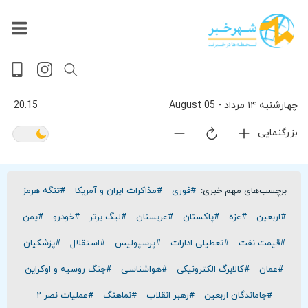
داغ
بازار
جهان
پخش
آخرین
ورزشی
حوادث
سلامت
فرهنگی
سیاسی
تصویری
ویدیویی
گوناگون
اقتصادی
پربیننده‌ترین
زنده
اخبار
اخبار
ترین
روز
اخبار
اخبار
چهارشنبه ۱۴ مرداد - 05 August
20.15
بزرگنمایی
برچسب‌های مهم خبری:
#فوری
#مذاکرات ایران و آمریکا
#تنگه هرمز
#اربعین
#غزه
#پاکستان
#عربستان
#لیگ برتر
#خودرو
#یمن
#قیمت نفت
#تعطیلی ادارات
#پرسپولیس
#استقلال
#پزشکیان
#عمان
#کالابرگ الکترونیکی
#هواشناسی
#جنگ روسیه و اوکراین
#جاماندگان اربعین
#رهبر انقلاب
#نماهنگ
#عملیات نصر ۲