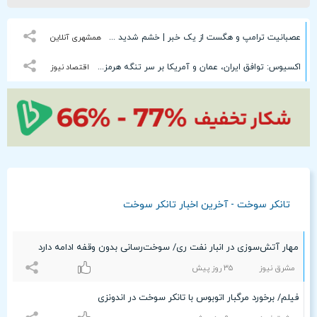
عصبانیت ترامپ و هگست از یک خبر | خشم شدید وزیر جنگ آمریکا
همشهری آنلاین
اکسیوس: توافق ایران، عمان و آمریکا بر سر تنگه هرمز | توافق نیاز به تایید رهبری دارد | ویتکاف با عراقچی در تماس بود | از خط میانی تنگه برای ورود و خروج کشتی‌ها استفاده خواهد شد
اقتصاد نیوز
تانکر سوخت - آخرین اخبار تانکر سوخت
مهار آتش‌سوزی در انبار نفت ری/ سوخت‌رسانی بدون وقفه ادامه دارد
مشرق نیوز
٣۵ روز پیش
فیلم/ برخورد مرگبار اتوبوس با تانکر سوخت در اندونزی