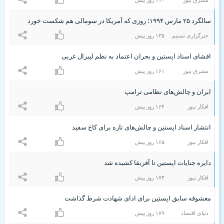
مشرق نیوز
۱۱۰ روز پیش
سالگرد ۲۵ مارس ۱٩٩۴؛ روزی که آمریکا در سومالی هم شکست خورد
خبرگزاری تسنیم
۱٣۵ روز پیش
افشای اسناد اپستین و بحران اعتماد به نظم لیبرال غربی
مشرق نیوز
۱۶۱ روز پیش
ایران و چالش‌های نظامی ترامپ
افکار نیوز
۱۶۴ روز پیش
انتشار اسناد اپستین و چالش‌های تازه برای کاخ سفید
افکار نیوز
۱۶۵ روز پیش
دایره جنایات اپستین تا آفریقا کشیده شد
افکار نیوز
۱۷٣ روز پیش
معشوقه سابق اپستین برای ادای شهادت شرط گذاشت
دنیای اقتصاد
۱۷٩ روز پیش