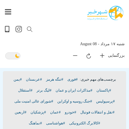
داغ
بازار
پخش
جهان
آخرین
حوادث
سلامت
سیاسی
ویدیویی
ورزشی
تصویری
فرهنگی
گوناگون
اقتصادی
پربیننده‌ترین
زنده
ترین
اخبار
اخبار
روز
اخبار
اخبار
شنبه ۱۷ مرداد - 08 August
بزرگنمایی
برچسب‌های مهم خبری:
#فوری
#تنگه هرمز
#عربستان
#یمن
#پاکستان
#مذاکرات ایران و عمان
#لیگ برتر
#استقلال
#پرسپولیس
#جنگ روسیه و اوکراین
#شورای عالی امنیت ملی
#نقل و انتقالات فوتبال
#خودرو
#عمان
#پزشکیان
#اربعین
#کالابرگ الکترونیکی
#هواشناسی
#نماهنگ