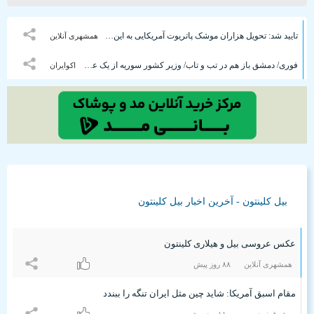
تایید شد: تحویل هزاران موشک پاتریوت آمریکایی به این همسایگان ایران
همشهری آنلاین
فوری/ دمشق باز هم در تب و تاب/ وزیر کشور سوریه از یک عملیات خنثی‌سازی تروریستی خبر میدهد
اکوایران
بیل کلینتون - آخرین اخبار بیل کلینتون
عکس عروسی بیل و هیلاری کلینتون
همشهری آنلاین
۸۸ روز پیش
مقام اسبق آمریکا: شاید چین مثل ایران تنگه را ببندد