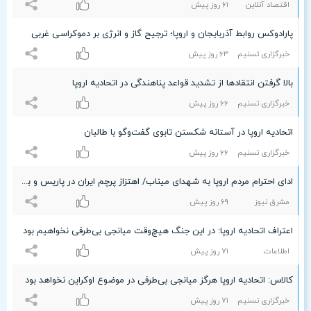
اقتصاد آنلاین
۶۱ روز پیش
پارادوکس روابط آذربایجان و اروپا؛ ترجیح گاز و انرژی بر دموکراسی غربی
خبرگزاری تسنیم
۶٣ روز پیش
بالا گرفتن انتقادها از تشدید قواعد پناهندگی در اتحادیه اروپا
خبرگزاری تسنیم
۶۶ روز پیش
اتحادیه اروپا در آستانه شکستن تابوی گفت‌وگو با طالبان
خبرگزاری تسنیم
۶۶ روز پیش
ادای احترام مردم اروپا به شهدای میناب/ اهتزاز پرچم‌ ایران در پاریس و بروکسل +عکس
مشرق نیوز
۶٩ روز پیش
اعتراف اتحادیه اروپا: در این جنگ هیچ‌وقت میانجی بی‌طرفی نخواهیم بود
اطلاعات
۷۱ روز پیش
کالاس: اتحادیه اروپا هرگز میانجی بی‌طرفی در موضوع اوکراین نخواهد بود
خبرگزاری تسنیم
۷۱ روز پیش