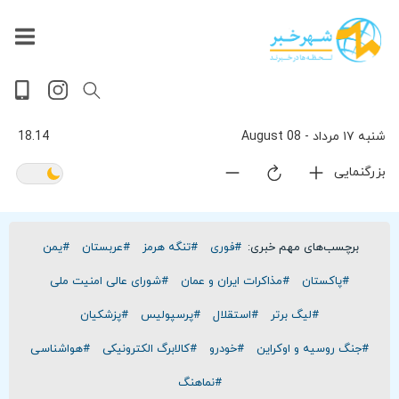
داغ
بازار
جهان
پخش
آخرین
ورزشی
حوادث
سلامت
فرهنگی
سیاسی
تصویری
ویدیویی
گوناگون
اقتصادی
پربیننده‌ترین
زنده
اخبار
اخبار
ترین
روز
اخبار
اخبار
شنبه ۱۷ مرداد - 08 August
18.14
بزرگنمایی
برچسب‌های مهم خبری:
#فوری
#تنگه هرمز
#عربستان
#یمن
#پاکستان
#مذاکرات ایران و عمان
#شورای عالی امنیت ملی
#لیگ برتر
#استقلال
#پرسپولیس
#پزشکیان
#جنگ روسیه و اوکراین
#خودرو
#کالابرگ الکترونیکی
#هواشناسی
#نماهنگ