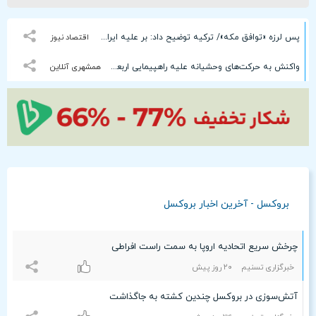
پس لرزه «توافق مکه»/ ترکیه توضیح داد: بر علیه ایران نیست
اقتصاد نیوز
واکنش به حرکت‌های وحشیانه علیه راهپیمایی اربعین | هشدار درباره بمباران خبری | آخرین وضعیت پرونده ساعدی‌نیا
همشهری آنلاین
بروکسل - آخرین اخبار بروکسل
چرخش سریع اتحادیه اروپا به سمت راست افراطی
خبرگزاری تسنیم
۲۰ روز پیش
آتش‌سوزی در بروکسل چندین کشته به جاگذاشت