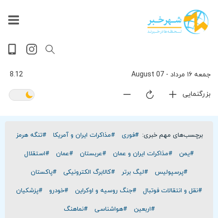
داغ
بازار
جهان
پخش
آخرین
ورزشی
حوادث
سلامت
فرهنگی
سیاسی
تصویری
ویدیویی
گوناگون
اقتصادی
پربیننده‌ترین
زنده
اخبار
اخبار
ترین
روز
اخبار
اخبار
جمعه ۱۶ مرداد - 07 August
8.12
بزرگنمایی
برچسب‌های مهم خبری:
#فوری
#مذاکرات ایران و آمریکا
#تنگه هرمز
#یمن
#مذاکرات ایران و عمان
#عربستان
#عمان
#استقلال
#پرسپولیس
#لیگ برتر
#کالابرگ الکترونیکی
#پاکستان
#نقل و انتقالات فوتبال
#جنگ روسیه و اوکراین
#خودرو
#پزشکیان
#اربعین
#هواشناسی
#نماهنگ