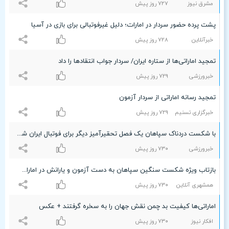
مشرق نیوز
۷۲۷ روز پیش
پشت پرده حضور سردار در امارات؛ دلیل غیرفوتبالی برای بازی در آسیا
خبرآنلاین
۷۲۸ روز پیش
تمجید اماراتی‌ها از ستاره ایران/ سردار جواب انتقادها را داد
خبرورزشی
۷۲٩ روز پیش
تمجید رسانه اماراتی از سردار آزمون
خبرگزاری تسنیم
۷۲٩ روز پیش
با شکست دردناک سپاهان یک فصل تحقیرآمیز دیگر برای فوتبال ایران شروع شد/ دیگر چه حرف تازه‌ای برای گفتن باقی می‌ماند؟
خبرورزشی
۷٣۰ روز پیش
بازتاب ویژه شکست سنگین سپاهان به دست آزمون و یارانش در امارات + تصاویر
همشهری آنلاین
۷٣۰ روز پیش
اماراتی‌ها کیفیت بد چمن نقش جهان را به سخره گرفتند + عکس
افکار نیوز
۷٣۰ روز پیش