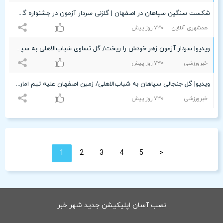
شکست سنگین سپاهان در اصفهان | گلزنی سردار آزمون در جشنواره گل تیم اماراتی
همشهری آنلاین
۷٣۰ روز پیش
ویدیو| سردار آزمون زهر خودش را ریخت/ گل تساوی شباب‌الاهلی به سپاهان
خبرورزشی
۷٣۰ روز پیش
ویدیو| گل جنجالی سپاهان به شباب‌الاهلی/ زمین اصفهان علیه تیم اماراتی
خبرورزشی
۷٣۰ روز پیش
1
2
3
4
5
<
نصب آسان اپلیکیشن جدید شهر خبر