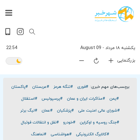
داغ
بازار
جهان
پخش
آخرین
ورزشی
حوادث
سلامت
فرهنگی
سیاسی
تصویری
ویدیویی
گوناگون
اقتصادی
پربیننده‌ترین
زنده
اخبار
اخبار
ترین
روز
اخبار
اخبار
یکشنبه ۱۸ مرداد - 09 August
22:54
بزرگنمایی
برچسب‌های مهم خبری:
#فوری
#تنگه هرمز
#عربستان
#پاکستان
#یمن
#مذاکرات ایران و عمان
#پرسپولیس
#استقلال
#شورای عالی امنیت ملی
#پزشکیان
#عمان
#لیگ برتر
#جنگ روسیه و اوکراین
#خودرو
#نقل و انتقالات فوتبال
#کالابرگ الکترونیکی
#هواشناسی
#نماهنگ