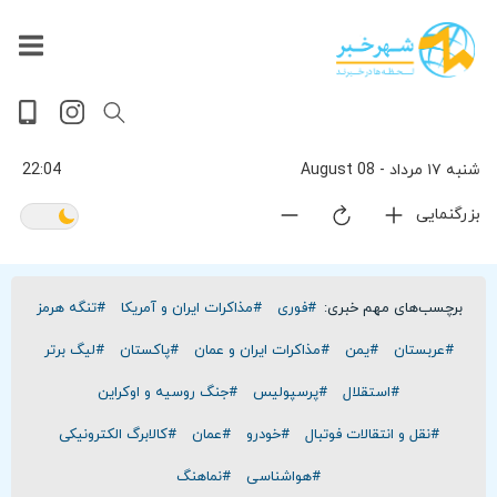
داغ
بازار
جهان
پخش
آخرین
ورزشی
حوادث
سلامت
فرهنگی
سیاسی
تصویری
ویدیویی
گوناگون
اقتصادی
پربیننده‌ترین
زنده
اخبار
اخبار
ترین
روز
اخبار
اخبار
شنبه ۱۷ مرداد - 08 August
22:04
بزرگنمایی
برچسب‌های مهم خبری:
#فوری
#مذاکرات ایران و آمریکا
#تنگه هرمز
#عربستان
#یمن
#مذاکرات ایران و عمان
#پاکستان
#لیگ برتر
#استقلال
#پرسپولیس
#جنگ روسیه و اوکراین
#نقل و انتقالات فوتبال
#خودرو
#عمان
#کالابرگ الکترونیکی
#هواشناسی
#نماهنگ