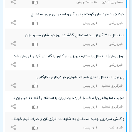
همشهری آنلاین
۱۸ ساعت پيش
کوشکی دوباره جان گرفت؛ پاس گل و امیدواری برای استقلال
خبرورزشی
۱ روز پیش
استقلال با ۳ گل از سد استقلال گذشت؛ روز درخشان سحرخیزان
خبرورزشی
۱ روز پیش
تونل زمان| استقلال با ستاره تبریزی، تراکتور را گلباران کرد و قهرمان شد
خبرورزشی
۱ روز پیش
پیروزی استقلال مقابل هم‌نام اهوازی در دیداری تدارکاتی
خبرگزاری تسنیم
۱ روز پیش
عجیب اما واقعی:رقم فسخ قرارداد رضاییان با استقلال فقط ۱۰۰میلیون تومان!
خبرگزاری تسنیم
۱ روز پیش
واکنش سرمربی جدید استقلال به شایعات: انرژی‌تان را صرف تیم خودتان کنید! +عکس
خبرورزشی
۱ روز پیش