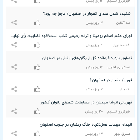
خبرگزاری تسنیم
۱۲ روز پیش
‏ شنیده شدن صدای انفجار در اصفهان/ ماجرا چه بود؟
صد آنلاین
۱٣ روز پیش
اجرای حکم اعدام رومینا و ترانه رحیمی کذب است/قوه قضاییه: رأی نهایی صادر نشده
اقتصاد نیوز
۱۴ روز پیش
تصاویر بازدید فرمانده کل از یگان‌های ارتش در اصفهان
همشهری آنلاین
۱۶ روز پیش
فوری/ انفجار در اصفهان؟
اکوایران
۱۷ روز پیش
قهرمانی انوشا مهدیان در مسابقات شطرنج بانوان کشور
خبرگزاری تسنیم
۲۰ روز پیش
انهدام مهمات عمل‌نکرده جنگ رمضان در جنوب اصفهان
مشرق نیوز
۲۴ روز پیش