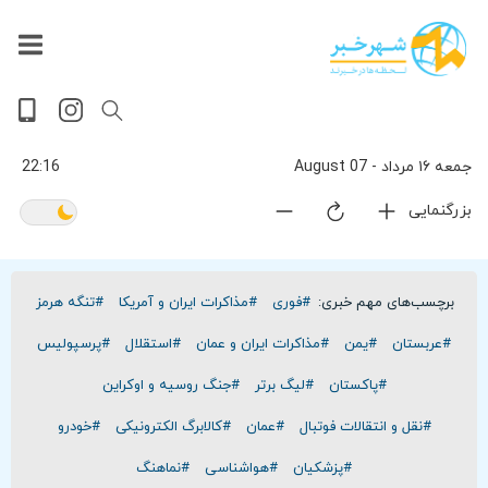
داغ
بازار
جهان
پخش
آخرین
ورزشی
حوادث
سلامت
فرهنگی
سیاسی
تصویری
ویدیویی
گوناگون
اقتصادی
پربیننده‌ترین
زنده
اخبار
اخبار
ترین
روز
اخبار
اخبار
جمعه ۱۶ مرداد - 07 August
22:16
بزرگنمایی
برچسب‌های مهم خبری:
#فوری
#مذاکرات ایران و آمریکا
#تنگه هرمز
#عربستان
#یمن
#مذاکرات ایران و عمان
#استقلال
#پرسپولیس
#پاکستان
#لیگ برتر
#جنگ روسیه و اوکراین
#نقل و انتقالات فوتبال
#عمان
#کالابرگ الکترونیکی
#خودرو
#پزشکیان
#هواشناسی
#نماهنگ