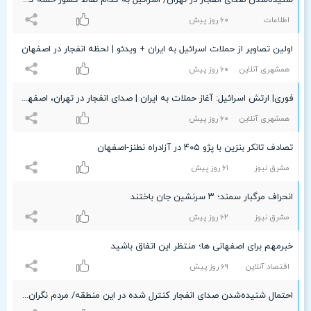
شنیده‌شدن صدای انفجار در تهران/ اسرائیل به کدام نقاط کشور حمله کرد؟
اطلاعات
۶۰ روز پیش
اولین تصاویر از حملات اسرائیل به ایران + ویدئو | لحظه انفجار در اصفهان
همشهری آنلاین
۶۰ روز پیش
فوری| ارتش اسرائیل: آغاز حملات به ایران | صدای انفجار در تهران، اصفهان و تبریز شنیده‌ شد
همشهری آنلاین
۶۰ روز پیش
تصادف تانکر بنزین با پژو ۴۰۵ در آزادراه نطنز-اصفهان
مشرق نیوز
۶۱ روز پیش
انحراف مرگبار سمند؛ ۳ سرنشین جان باختند
مشرق نیوز
۶۲ روز پیش
خبرمهم برای اصفهانی ها؛ منتظر این اتفاق باشید
اقتصاد آنلاین
۶٩ روز پیش
احتمال شنیده‌شدن صدای انفجار کنترل شده در این منطقه/ مردم نگران نشوند