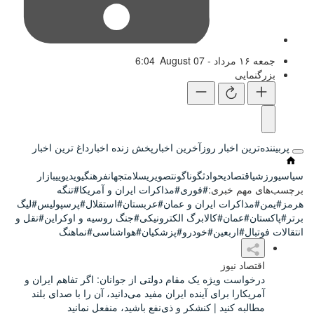
6:04
 روز
آخرین اخبار
پخش زنده اخبار
داغ ترین اخبار
وادث
گوناگون
تصویری
سلامت
جهان
فرهنگی
ویدیویی
بازار
ی:
#فوری
#مذاکرات ایران و آمریکا
#تنگه
ایران و عمان
#عربستان
#استقلال
#پرسپولیس
#لیگ
کالابرگ الکترونیکی
#جنگ روسیه و اوکراین
#نقل و
ن
#خودرو
#پزشکیان
#هواشناسی
#نماهنگ
ه یک مقام دولتی از جوانان: اگر تفاهم ایران و
ی آینده ایران مفید می‌دانید، آن را با صدای بلند
| کنشکر و ‌ذی‌نفع باشید، منفعل نمانید