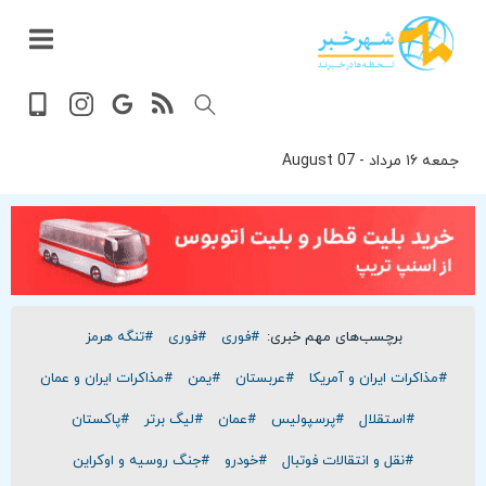
داغ
بازار
جهان
پخش
آخرین
ورزشی
حوادث
سلامت
فرهنگی
سیاسی
تصویری
ویدیویی
گوناگون
اقتصادی
پربیننده‌ترین
زنده
اخبار
اخبار
ترین
روز
اخبار
اخبار
جمعه ۱۶ مرداد - 07 August
برچسب‌های مهم خبری:
#فوری
#فوری
#تنگه هرمز
#مذاکرات ایران و آمریکا
#عربستان
#یمن
#مذاکرات ایران و عمان
#استقلال
#پرسپولیس
#عمان
#لیگ برتر
#پاکستان
#نقل و انتقالات فوتبال
#خودرو
#جنگ روسیه و اوکراین