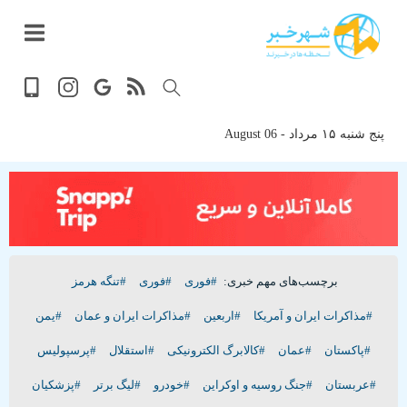
داغ
بازار
پخش
جهان
آخرین
حوادث
سلامت
سیاسی
ویدیویی
ورزشی
تصویری
فرهنگی
گوناگون
اقتصادی
پربیننده‌ترین
زنده
ترین
اخبار
اخبار
روز
اخبار
اخبار
پنج شنبه ۱۵ مرداد - 06 August
برچسب‌های مهم خبری:
#فوری
#فوری
#تنگه هرمز
#مذاکرات ایران و آمریکا
#اربعین
#مذاکرات ایران و عمان
#یمن
#پاکستان
#عمان
#کالابرگ الکترونیکی
#استقلال
#پرسپولیس
#عربستان
#جنگ روسیه و اوکراین
#خودرو
#لیگ برتر
#پزشکیان