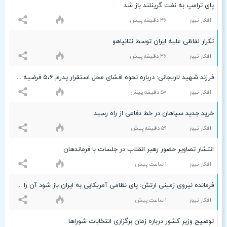
پای ترامپ به نفت گرینلند باز شد
افکار نیوز
٣۶ دقيقه پيش
تکرار لفاظی علیه ایران توسط نتانیاهو
افکار نیوز
٣۶ دقيقه پيش
فرزند شهید لاریجانی: درباره نحوه افشای محل استقرار پدرم ۵،۶ فرضیه مطرح است
افکار نیوز
۵۰ دقيقه پيش
خرید جدید سپاهان در خط دفاعی از راه رسید
افکار نیوز
۵٩ دقيقه پيش
انتشار تصاویر حضور رهبر انقلاب در جلسات با فرماندهان
افکار نیوز
۱ ساعت پيش
فرمانده نیروی زمینی ارتش: پای نظامی آمریکایی به ایران باز شود آن را قطع می‌کنیم
افکار نیوز
۱ ساعت پيش
توضیح وزیر کشور درباره زمان برگزاری انتخابات شوراها