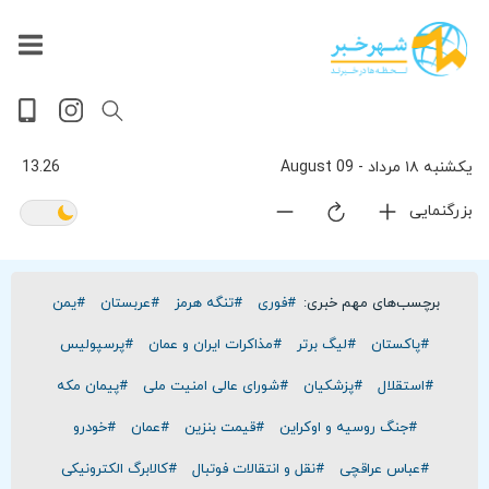
داغ
بازار
جهان
پخش
آخرین
ورزشی
حوادث
سلامت
فرهنگی
سیاسی
تصویری
ویدیویی
گوناگون
اقتصادی
پربیننده‌ترین
زنده
اخبار
اخبار
ترین
روز
اخبار
اخبار
یکشنبه ۱۸ مرداد - 09 August
13.26
بزرگنمایی
برچسب‌های مهم خبری:
#فوری
#تنگه هرمز
#عربستان
#یمن
#پاکستان
#لیگ برتر
#مذاکرات ایران و عمان
#پرسپولیس
#استقلال
#پزشکیان
#شورای عالی امنیت ملی
#پیمان مکه
#جنگ روسیه و اوکراین
#قیمت بنزین
#عمان
#خودرو
#عباس عراقچی
#نقل و انتقالات فوتبال
#کالابرگ الکترونیکی